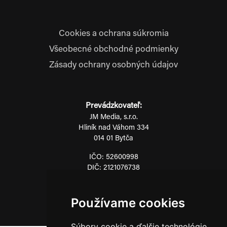
Cookies a ochrana súkromia
Všeobecné obchodné podmienky
Zásady ochrany osobných údajov
Prevádzkovateľ:
JM Media, s.r.o.
Hliník nad Váhom 334
014 01 Bytča
IČO: 52600998
DIČ: 2121076738
Používame cookies
0911 955 646
Súbory cookie a ďalšie technológie