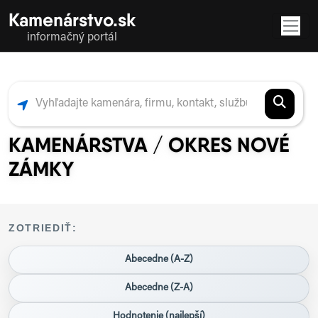
Kamenárstvo.sk
informačný portál
KAMENÁRSTVA / OKRES NOVÉ
ZÁMKY
ZOTRIEDIŤ:
Abecedne (A-Z)
Abecedne (Z-A)
Hodnotenie (najlepší)