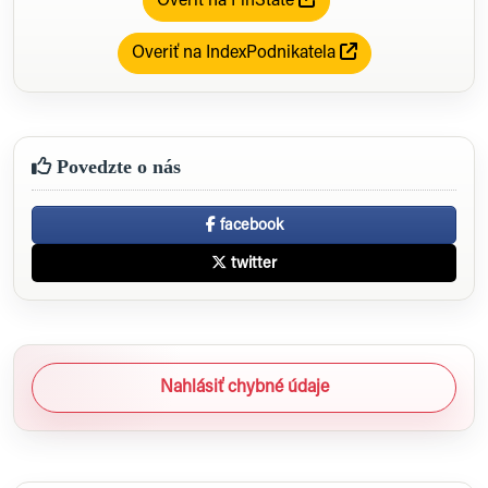
Overiť na FinState
Overiť na IndexPodnikatela
Povedzte o nás
facebook
twitter
Nahlásiť chybné údaje