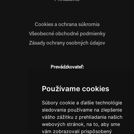
Cookies a ochrana súkromia
Všeobecné obchodné podmienky
Zásady ochrany osobných údajov
Prevádzkovateľ:
JM Media, s.r.o.
Hliník nad Váhom 334
Používame cookies
014 01 Bytča
IČO: 52600998
Súbory cookie a ďalšie technológie
DIČ: 2121076738
sledovania používame na zlepšenie
vášho zážitku z prehliadania našich
webových stránok, na to, aby sme
0911 955 646
vám zobrazovali prispôsobený