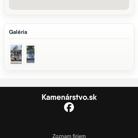
Galéria
Kamenárstvo.sk
Zoznam firiem