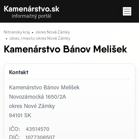
Kamenárstvo.sk
informačný portál
Nitriansky kraj
okres Nové Zámky
obec / mesto okres Nové Zámky
Kamenárstvo Bánov Melišek
Kontakt
Kamenárstvo Bánov Melišek
Novozámocká 1650/2A
okres Nové Zámky
94101
SK
IČO: 43514570
DIČ: 1077308507