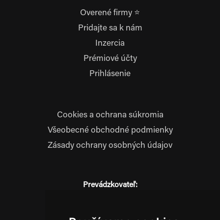
Overené firmy ⭐
Pridajte sa k nám
Inzercia
Prémiové účty
Prihlásenie
Cookies a ochrana súkromia
Všeobecné obchodné podmienky
Zásady ochrany osobných údajov
Prevádzkovateľ:
JM Media, s.r.o.
Hliník nad Váhom 334
014 01 Bytča