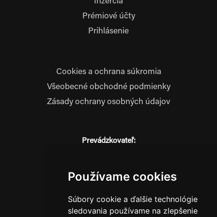
Inzercia
Prémiové účty
Prihlásenie
Cookies a ochrana súkromia
Všeobecné obchodné podmienky
Zásady ochrany osobných údajov
Prevádzkovateľ:
JM Media, s.r.o.
Hliník nad Váhom 334
014 01 Bytča
Používame cookies
IČO: 52600998
Súbory cookie a ďalšie technológie
DIČ: 2121076738
sledovania používame na zlepšenie