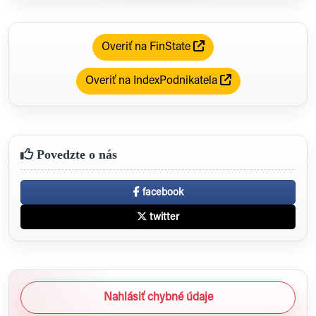
Overiť na FinState
Overiť na IndexPodnikatela
Povedzte o nás
facebook
twitter
Nahlásiť chybné údaje