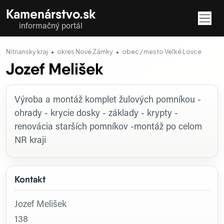
Kamenárstvo.sk
informačný portál
Nitriansky kraj
okres Nové Zámky
obec / mesto Veľké Lovce
Jozef Melišek
Profil firmy
Výroba a montáž komplet žulových pomníkou -
ohrady - krycie dosky - základy - krypty -
renovácia starších pomníkov -montáž po celom
NR kraji
Kontakt
Jozef Melišek
138