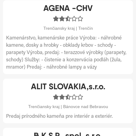
AGENA -CHV
Trenčiansky kraj | Trenčín
Kamenárstvo, kamenárske práce Výroba: - náhrobné
kamene, dosky a hrobky - obklady krbov - schody -
parapety Výroba, predaj: - terazzové výrobky (parapety,
schody) Služby: - čistenie a konzervácia podláh (žula,
mramor) Predaj: - náhrobné lampy a vázy
ALIT SLOVAKIA,s.r.o.
Trenčiansky kraj | Bánovce nad Bebravou
Predaj prírodného kameňa pre interiér a exteriér.
B.K.S.P., spol. s r.o.