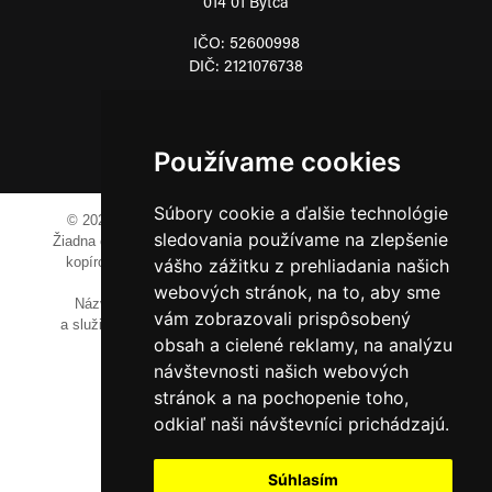
014 01 Bytča
IČO: 52600998
DIČ: 2121076738
0911 955 646
Používame cookies
Súbory cookie a ďalšie technológie
© 2023-2024 JM Media, s.r.o.
Všetky práva vyhradené.
sledovania používame na zlepšenie
Žiadna časť tohto portálu ak nie je uvedené inak, nesmie byť
kopírovaná, alebo prezentovaná bez výslovného súhlasu
vášho zážitku z prehliadania našich
prevádzkovateľa.
webových stránok, na to, aby sme
Názvy spoločností, firiem a prezentovaných výrobkov
vám zobrazovali prispôsobený
a služieb môžu byť registrovanými obchodnými známkami
obsah a cielené reklamy, na analýzu
ich vlastníkov.
návštevnosti našich webových
stránok a na pochopenie toho,
odkiaľ naši návštevníci prichádzajú.
Súhlasím