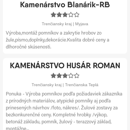
Kamenárstvo Blanárik-RB
Trenčiansky kraj | Myjava
Výroba,montáž pomníkov a zakrytie hrobov zo
žule,písmo,doplnky,dekorácie.Kvalita dobré ceny a
dlhoročné skúsenosti.
KAMENÁRSTVO HUSÁR ROMAN
Trenčiansky kraj | Trenčianska Teplá
Ponuka - Výroba pomníkov podľa požiadaviek zákazníka
z prírodných materiálov, atypické pomníky aj podľa
prinesených návrhov /foto, nákres/. Žulové zostavy za
bezkonkurenčné ceny. Kompletné hrobky /výkop,
betonáž základu, pomník, žulový - terazzový základ,
montážne...