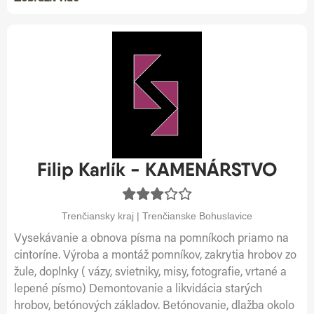
Filip Karlík - KAMENÁRSTVO
Trenčiansky kraj | Trenčianske Bohuslavice
Vysekávanie a obnova písma na pomníkoch priamo na
cintoríne. Výroba a montáž pomníkov, zakrytia hrobov zo
žule, doplnky ( vázy, svietniky, misy, fotografie, vrtané a
lepené písmo) Demontovanie a likvidácia starých
hrobov, betónových základov. Betónovanie, dlažba okolo