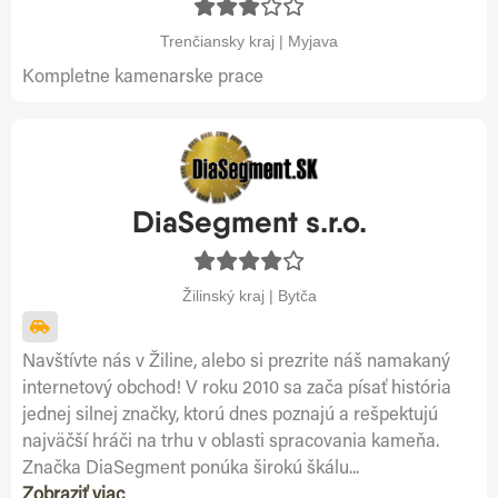
Trenčiansky kraj | Myjava
Kompletne kamenarske prace
DiaSegment s.r.o.
Žilinský kraj | Bytča
Navštívte nás v Žiline, alebo si prezrite náš namakaný
internetový obchod! V roku 2010 sa zača písať história
jednej silnej značky, ktorú dnes poznajú a rešpektujú
najväčší hráči na trhu v oblasti spracovania kameňa.
Značka DiaSegment ponúka širokú škálu...
Zobraziť viac