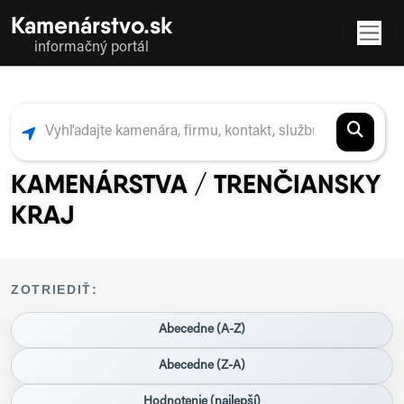
Kamenárstvo.sk
informačný portál
KAMENÁRSTVA / TRENČIANSKY
KRAJ
ZOTRIEDIŤ:
Abecedne (A-Z)
Abecedne (Z-A)
Hodnotenie (najlepší)