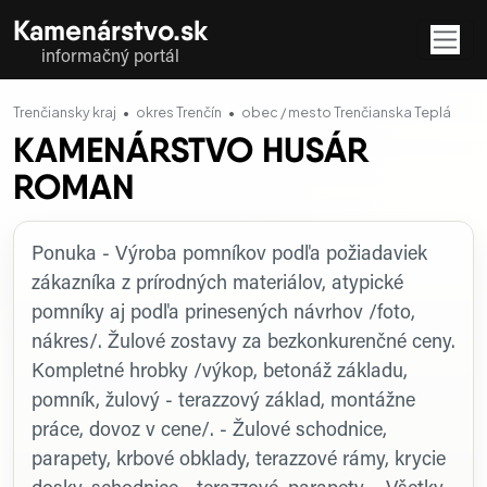
Kamenárstvo.sk
informačný portál
Trenčiansky kraj
okres Trenčín
obec / mesto Trenčianska Teplá
KAMENÁRSTVO HUSÁR
ROMAN
Profil firmy
Ponuka - Výroba pomníkov podľa požiadaviek
zákazníka z prírodných materiálov, atypické
pomníky aj podľa prinesených návrhov /foto,
nákres/. Žulové zostavy za bezkonkurenčné ceny.
Kompletné hrobky /výkop, betonáž základu,
pomník, žulový - terazzový základ, montážne
práce, dovoz v cene/. - Žulové schodnice,
parapety, krbové obklady, terazzové rámy, krycie