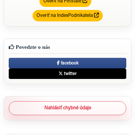
Overiť na FinState
Overiť na IndexPodnikatela
Povedzte o nás
facebook
twitter
Nahlásiť chybné údaje