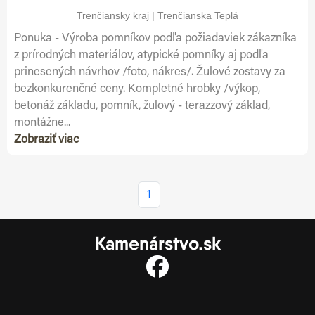
Trenčiansky kraj | Trenčianska Teplá
Ponuka - Výroba pomníkov podľa požiadaviek zákazníka
z prírodných materiálov, atypické pomníky aj podľa
prinesených návrhov /foto, nákres/. Žulové zostavy za
bezkonkurenčné ceny. Kompletné hrobky /výkop,
betonáž základu, pomník, žulový - terazzový základ,
montážne...
Zobraziť viac
1
Kamenárstvo.sk