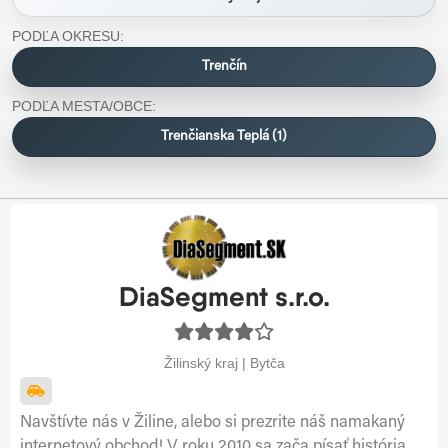
PODĽA OKRESU:
Trenčín
PODĽA MESTA/OBCE:
Trenčianska Teplá (1)
DiaSegment s.r.o.
Žilinský kraj | Bytča
Navštívte nás v Žiline, alebo si prezrite náš namakaný
internetový obchod! V roku 2010 sa zača písať história