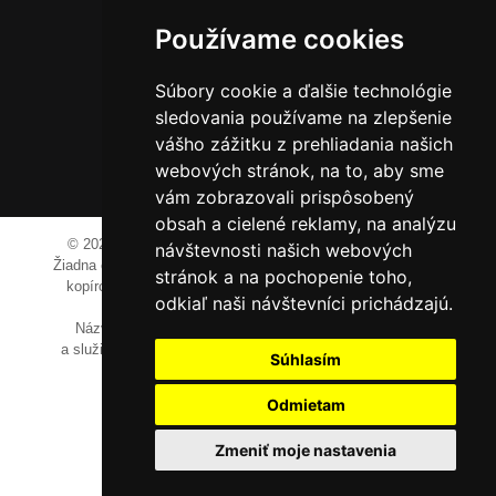
Hliník nad Váhom 334
014 01 Bytča
Používame cookies
IČO: 52600998
Súbory cookie a ďalšie technológie
DIČ: 2121076738
sledovania používame na zlepšenie
vášho zážitku z prehliadania našich
webových stránok, na to, aby sme
0911 955 646
vám zobrazovali prispôsobený
obsah a cielené reklamy, na analýzu
© 2023-2024 JM Media, s.r.o.
Všetky práva vyhradené.
návštevnosti našich webových
Žiadna časť tohto portálu ak nie je uvedené inak, nesmie byť
stránok a na pochopenie toho,
kopírovaná, alebo prezentovaná bez výslovného súhlasu
odkiaľ naši návštevníci prichádzajú.
prevádzkovateľa.
Názvy spoločností, firiem a prezentovaných výrobkov
a služieb môžu byť registrovanými obchodnými známkami
Súhlasím
ich vlastníkov.
Odmietam
Zmeniť moje nastavenia