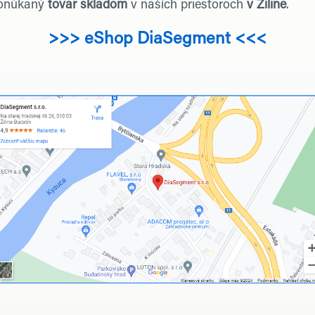
onúkaný
tovar skladom
v naších priestoroch
v Žiline
.
>>> eShop DiaSegment <<<