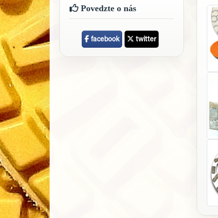
Povedzte o nás
facebook
twitter