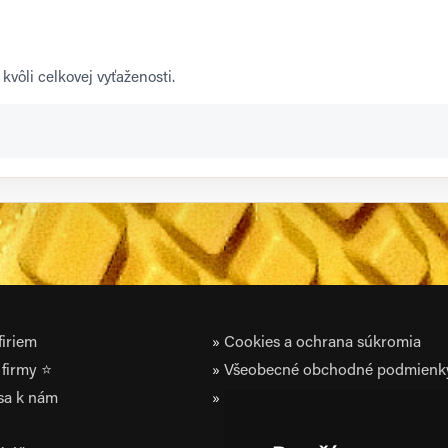
kvôli celkovej vyťaženosti.
iriem
Cookies a ochrana súkromia
firmy ⭐
Všeobecné obchodné podmienk
 sa k nám
Zásady ochrany osobných údaj