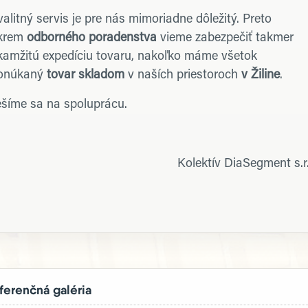
alitný servis je pre nás mimoriadne dôležitý. Preto
krem
odborného poradenstva
vieme zabezpečiť takmer
kamžitú expedíciu tovaru, nakoľko máme všetok
onúkaný
tovar skladom
v naších priestoroch
v Žiline
.
ešíme sa na spoluprácu.
Kolektív DiaSegment s.r
ferenčná galéria