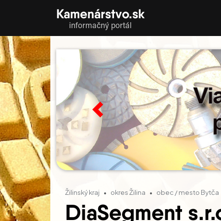
Kamenárstvo.sk
informačný portál
Previous
Žilinský kraj
okres Žilina
obec / mesto Bytča
DiaSegment s.r.