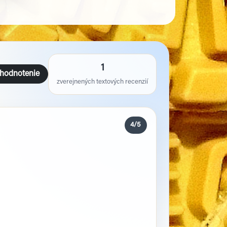
1
 hodnotenie
zverejnených textových recenzií
4/5