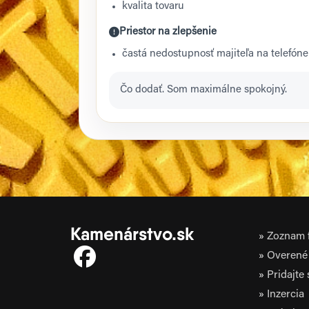
kvalita tovaru
Priestor na zlepšenie
častá nedostupnosť majiteľa na telefóne 
Čo dodať. Som maximálne spokojný.
Kamenárstvo.sk
Zoznam f
Overené 
Pridajte
Inzercia