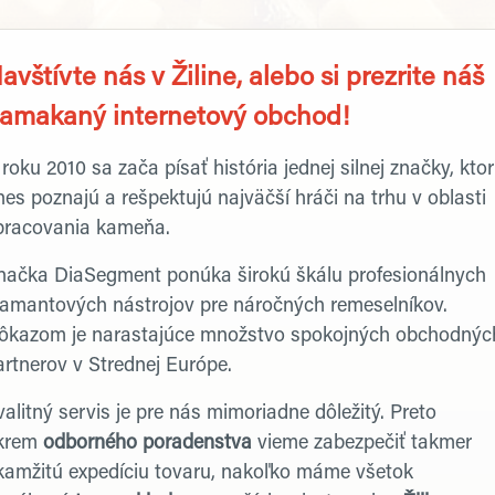
rofil firmy
avštívte nás v
Žiline
, alebo si prezrite náš
amakaný internetový obchod!
roku 2010 sa zača písať história jednej silnej značky, kto
nes poznajú a rešpektujú najväčší hráči na trhu v oblasti
pracovania kameňa.
načka DiaSegment ponúka širokú škálu profesionálnych
iamantových nástrojov pre náročných remeselníkov.
ôkazom je narastajúce množstvo spokojných obchodnýc
artnerov v Strednej Európe.
alitný servis je pre nás mimoriadne dôležitý. Preto
krem
odborného poradenstva
vieme zabezpečiť takmer
kamžitú expedíciu tovaru, nakoľko máme všetok