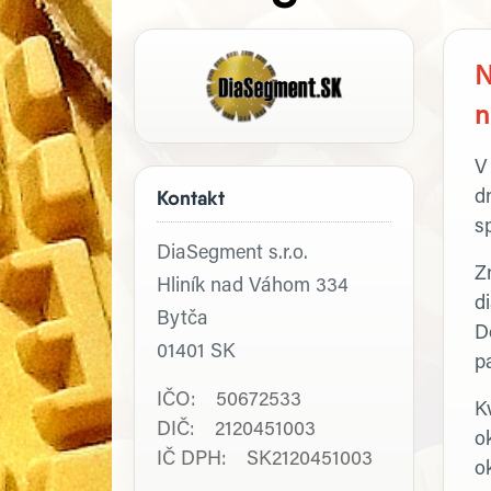
P
N
n
V 
Kontakt
d
s
DiaSegment s.r.o.
Z
Hliník nad Váhom 334
d
Bytča
D
01401
SK
p
IČO: 50672533
Kv
DIČ: 2120451003
o
IČ DPH: SK2120451003
o