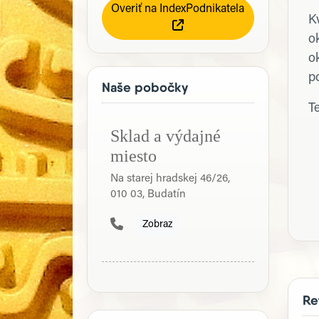
Overiť na IndexPodnikatela
Kv
o
o
p
Naše pobočky
T
Sklad a výdajné
miesto
Na starej hradskej 46/26,
010 03, Budatín
Zobraz
Re