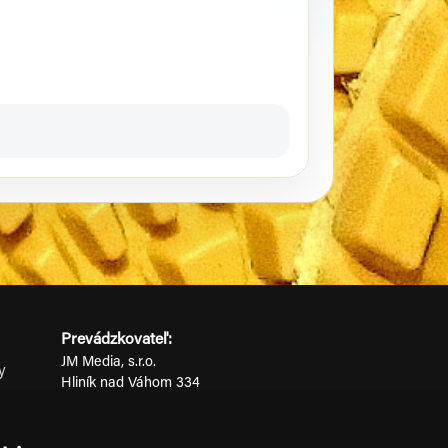
Prevádzkovateľ:
JM Media, s.r.o.
y
Hliník nad Váhom 334
ov
014 01 Bytča
IČO: 52600998