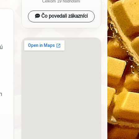
Celkom 19 hodnotení
Čo povedali zákazníci
rú
h