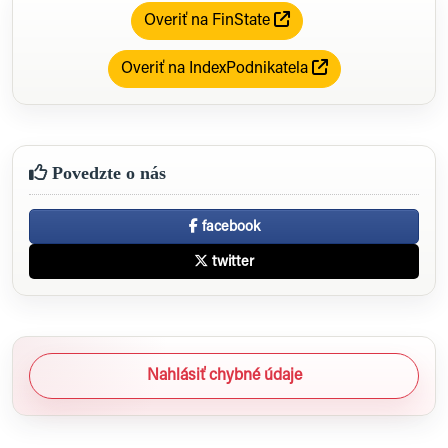
Overiť na FinState
Overiť na IndexPodnikatela
Povedzte o nás
facebook
twitter
Nahlásiť chybné údaje