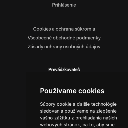
Prihlásenie
Cookies a ochrana súkromia
Všeobecné obchodné podmienky
Zásady ochrany osobných údajov
Prevádzkovateľ:
JM Media, s.r.o.
Hliník nad Váhom 334
014 01 Bytča
Používame cookies
IČO: 52600998
Súbory cookie a ďalšie technológie
DIČ: 2121076738
sledovania používame na zlepšenie
vášho zážitku z prehliadania našich
webových stránok, na to, aby sme
0911 955 646