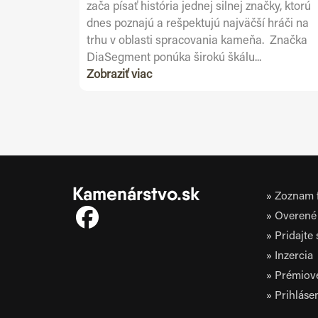
zača písať história jednej silnej značky, ktorú
dnes poznajú a rešpektujú najväčší hráči na
trhu v oblasti spracovania kameňa. Značka
DiaSegment ponúka širokú škálu...
Zobraziť viac
Kamenárstvo.sk
Zoznam f
Overené 
Pridajte
Inzercia
Prémiov
Prihláse