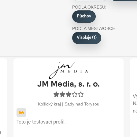
PODĽA OKRESU:
Púchov
PODĽA MESTA/OBCE:
Visolaje (1)
JM Media, s. r. o.
V
N
Košický kraj | Sady nad Torysou
n
Toto je testovací profil.
a