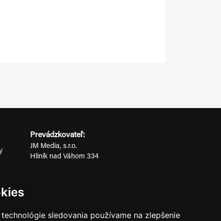
Prevádzkovateľ:
JM Media, s.r.o.
y
Hliník nad Váhom 334
ov
014 01 Bytča
IČO: 52600998
kies
DIČ: 2121076738
 technológie sledovania používame na zlepšenie