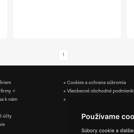
1
iriem
Cookies a ochrana súkromia
firmy ⭐
Všeobecné obchodné podmienk
 sa k nám
Zásady ochrany osobných údaj
Používame coo
é účty
nie
Súbory cookie a ďalšie