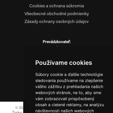
Cookies a ochrana súkromia
Všeobecné obchodné podmienky
Zásady ochrany osobných údajov
Prevádzkovateľ:
JM Media, s.r.o.
Hliník nad Váhom 334
014 01 Bytča
Používame cookies
IČO: 52600998
DIČ: 2121076738
Súbory cookie a ďalšie technológie
sledovania používame na zlepšenie
vášho zážitku z prehliadania našich
0911 955 646
webových stránok, na to, aby sme
vám zobrazovali prispôsobený
obsah a cielené reklamy, na analýzu
© 2023-2024 JM Media, s.r.o.
Všetky práva vyhradené.
návštevnosti našich webových
Žiadna časť tohto portálu ak nie je uvedené inak, nesmie byť