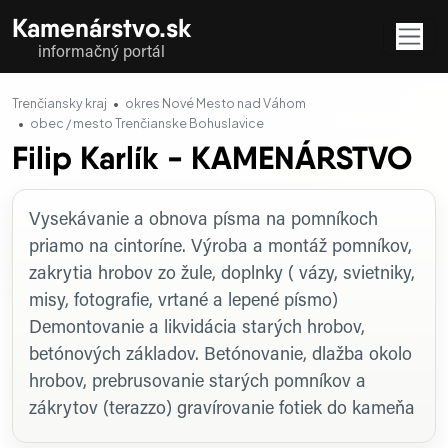
Kamenárstvo.sk
informačný portál
Trenčiansky kraj
okres Nové Mesto nad Váhom
obec / mesto Trenčianske Bohuslavice
Filip Karlík - KAMENÁRSTVO
Profil firmy
Vysekávanie a obnova písma na pomníkoch
priamo na cintoríne. Výroba a montáž pomníkov,
zakrytia hrobov zo žule, doplnky ( vázy, svietniky,
misy, fotografie, vrtané a lepené písmo)
Demontovanie a likvidácia starých hrobov,
betónových základov. Betónovanie, dlažba okolo
hrobov, prebrusovanie starých pomníkov a
zákrytov (terazzo) gravírovanie fotiek do kameňa