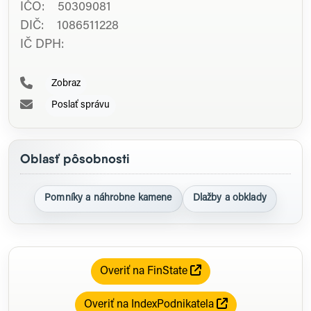
IČO: 50309081
DIČ: 1086511228
IČ DPH:
Zobraz
Poslať správu
Oblasť pôsobnosti
Pomníky a náhrobne kamene
Dlažby a obklady
Overiť na FinState
Overiť na IndexPodnikatela