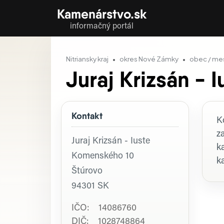
Kamenárstvo.sk
informačný portál
Nitriansky kraj
okres Nové Zámky
obec / me
Juraj Krizsán - I
Kontakt
P
K
z
Juraj Krizsán - Iuste
k
Komenského 10
k
Štúrovo
94301
SK
IČO: 14086760
DIČ: 1028748864