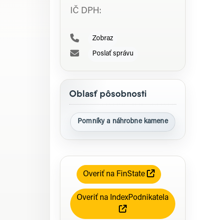
IČ DPH:
Zobraz
Poslať správu
Oblasť pôsobnosti
Pomníky a náhrobne kamene
Overiť na FinState
Overiť na IndexPodnikatela