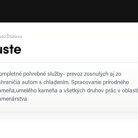
sto Štúrovo
uste
rofil firmy
ompletné pohrebné služby- prevoz zosnulých aj zo
ahraničia autom s chladením. Spracovanie prírodného
ameňa,umelého kameňa a všetkých druhov prác v oblast
amenárstva