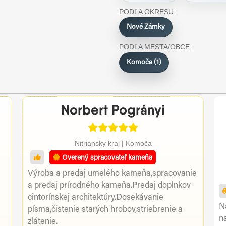
PODĽA OKRESU:
Nové Zámky
PODĽA MESTA/OBCE:
Komoča (1)
Norbert Pogrányi
Nitriansky kraj | Komoča
Overený spracovateľ kameňa
Výroba a predaj umelého kameňa,spracovanie
a predaj prírodného kameňa.Predaj doplnkov
cintorínskej architektúry.Dosekávanie
Na
písma,čistenie starých hrobov,striebrenie a
n
zlátenie.