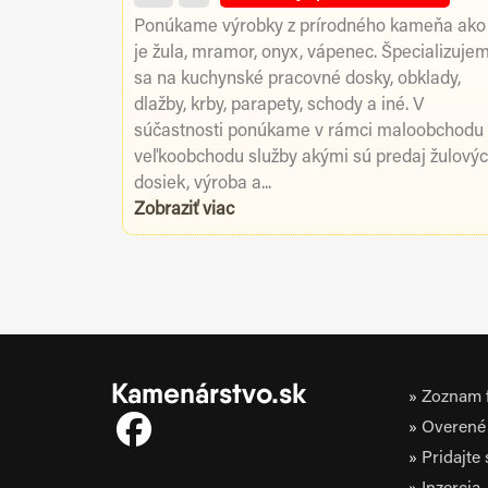
Ponúkame výrobky z prírodného kameňa ako
je žula, mramor, onyx, vápenec. Špecializuje
sa na kuchynské pracovné dosky, obklady,
dlažby, krby, parapety, schody a iné. V
súčastnosti ponúkame v rámci maloobchodu
veľkoobchodu služby akými sú predaj žulový
dosiek, výroba a...
Zobraziť viac
Kamenárstvo.sk
Zoznam f
Overené 
Pridajte