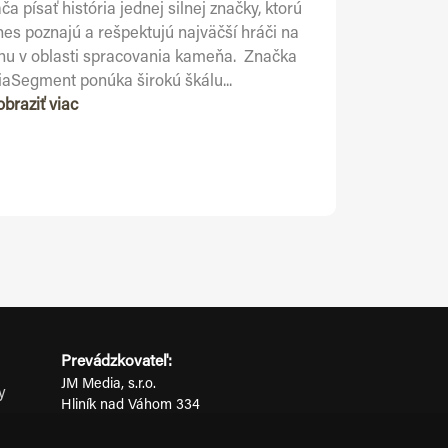
ča písať história jednej silnej značky, ktorú
nes poznajú a rešpektujú najväčší hráči na
rhu v oblasti spracovania kameňa. Značka
iaSegment ponúka širokú škálu...
obraziť viac
Prevádzkovateľ:
JM Media, s.r.o.
y
Hliník nad Váhom 334
ov
014 01 Bytča