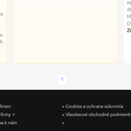
za
d
me
t
D
Z
 a
ch
1
iriem
Cookies a ochrana súkromia
firmy ⭐
Všeobecné obchodné podmienk
 sa k nám
Zásady ochrany osobných údaj