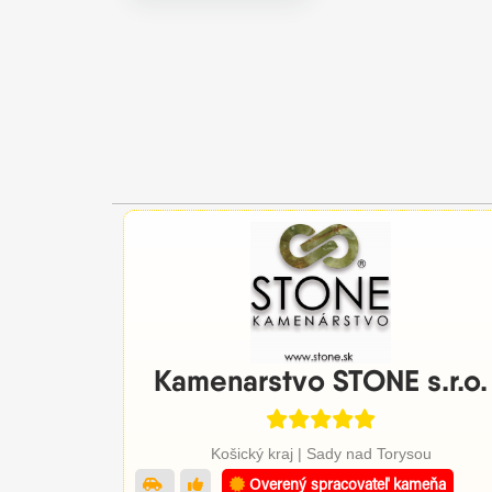
Kamenarstvo STONE s.r.o.
Košický kraj | Sady nad Torysou
Overený spracovateľ kameňa