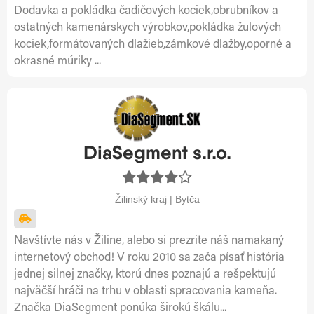
Dodavka a pokládka čadičových kociek,obrubníkov a
ostatných kamenárskych výrobkov,pokládka žulových
kociek,formátovaných dlažieb,zámkové dlažby,oporné a
okrasné múriky ...
DiaSegment s.r.o.
Žilinský kraj | Bytča
Navštívte nás v Žiline, alebo si prezrite náš namakaný
internetový obchod! V roku 2010 sa zača písať história
jednej silnej značky, ktorú dnes poznajú a rešpektujú
najväčší hráči na trhu v oblasti spracovania kameňa.
Značka DiaSegment ponúka širokú škálu...