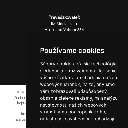
Prevádzkovateľ:
JM Media, s.r.o.
Hliník nad Váhom 334
014 01 Bytča
IČO: 52600998
Používame cookies
DIČ: 2121076738
Súbory cookie a ďalšie technológie
sledovania používame na zlepšenie
0911 955 646
vášho zážitku z prehliadania našich
webových stránok, na to, aby sme
vám zobrazovali prispôsobený
© 2023-2024 JM Media, s.r.o.
Všetky práva vyhradené.
obsah a cielené reklamy, na analýzu
Žiadna časť tohto portálu ak nie je uvedené inak, nesmie byť
kopírovaná, alebo prezentovaná bez výslovného súhlasu
návštevnosti našich webových
prevádzkovateľa.
stránok a na pochopenie toho,
Názvy spoločností, firiem a prezentovaných výrobkov
odkiaľ naši návštevníci prichádzajú.
a služieb môžu byť registrovanými obchodnými známkami
ich vlastníkov.