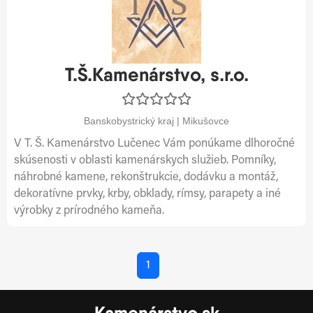
T.Š.Kamenárstvo, s.r.o.
Banskobystrický kraj | Mikušovce
V T. Š. Kamenárstvo Lučenec Vám ponúkame dlhoročné
skúsenosti v oblasti kamenárskych služieb. Pomníky,
náhrobné kamene, rekonštrukcie, dodávku a montáž,
dekoratívne prvky, krby, obklady, rímsy, parapety a iné
výrobky z prírodného kameňa.
1