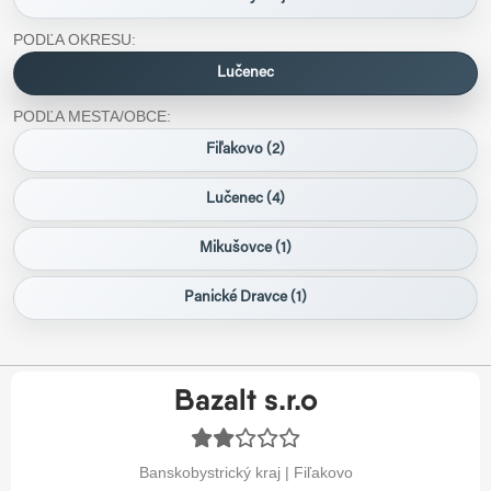
PODĽA OKRESU:
Lučenec
PODĽA MESTA/OBCE:
Fiľakovo (2)
Lučenec (4)
Mikušovce (1)
Panické Dravce (1)
Bazalt s.r.o
Banskobystrický kraj | Fiľakovo