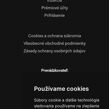
Inzercia
Prémiové účty
Prihlásenie
Cookies a ochrana súkromia
Všeobecné obchodné podmienky
Zásady ochrany osobných údajov
Prevádzkovateľ:
JM Media, s.r.o.
Hliník nad Váhom 334
014 01 Bytča
Používame cookies
IČO: 52600998
Súbory cookie a ďalšie technológie
DIČ: 2121076738
sledovania používame na zlepšenie