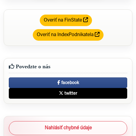
Overiť na FinState
Overiť na IndexPodnikatela
Povedzte o nás
facebook
twitter
Nahlásiť chybné údaje