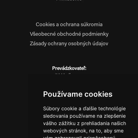
Cookies a ochrana súkromia
Všeobecné obchodné podmienky
Zásady ochrany osobných údajov
Prevádzkovateľ:
JM Media, s.r.o.
Hliník nad Váhom 334
014 01 Bytča
Používame cookies
IČO: 52600998
DIČ: 2121076738
Súbory cookie a ďalšie technológie
sledovania používame na zlepšenie
vášho zážitku z prehliadania našich
0911 955 646
webových stránok, na to, aby sme