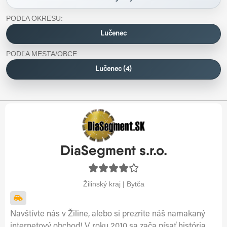
PODĽA OKRESU:
Lučenec
PODĽA MESTA/OBCE:
Lučenec (4)
DiaSegment s.r.o.
Žilinský kraj | Bytča
Navštívte nás v Žiline, alebo si prezrite náš namakaný
internetový obchod! V roku 2010 sa zača písať história