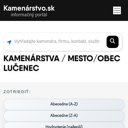
Kamenárstvo.sk
informačný portál
KAMENÁRSTVA / MESTO/OBEC
LUČENEC
ZOTRIEDIŤ:
Abecedne (A-Z)
Abecedne (Z-A)
Hodnotenie (najlepší)