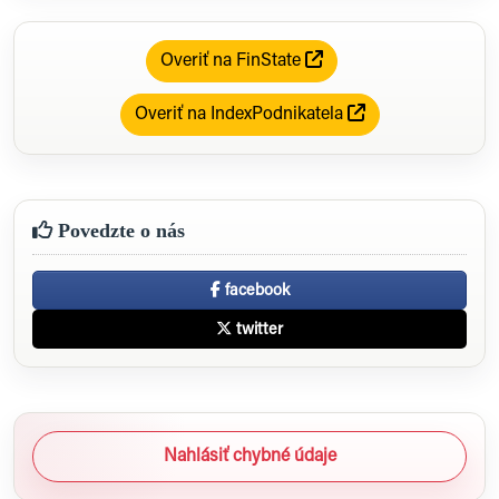
Overiť na FinState
Overiť na IndexPodnikatela
Povedzte o nás
facebook
twitter
Nahlásiť chybné údaje