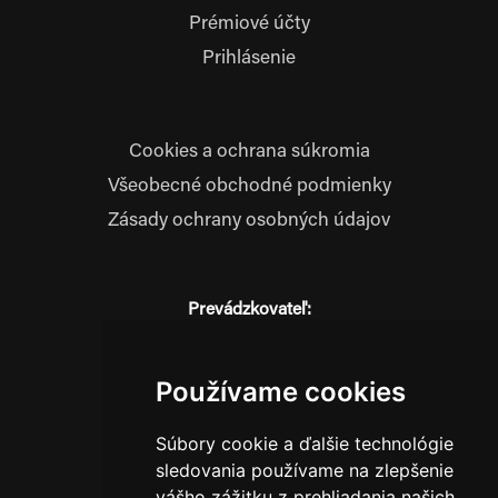
Prémiové účty
Prihlásenie
Cookies a ochrana súkromia
Všeobecné obchodné podmienky
Zásady ochrany osobných údajov
Prevádzkovateľ:
JM Media, s.r.o.
Hliník nad Váhom 334
014 01 Bytča
Používame cookies
IČO: 52600998
Súbory cookie a ďalšie technológie
DIČ: 2121076738
sledovania používame na zlepšenie
vášho zážitku z prehliadania našich