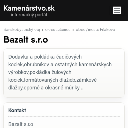
Kamenárstvo.sk
informačný portál
Banskobystrický kraj
okres Lučenec
obec / mesto Fiľakovo
Bazalt s.r.o
Profil firmy
Dodavka a pokládka čadičových
kociek,obrubníkov a ostatných kamenárskych
výrobkov,pokládka žulových
kociek,formátovaných dlažieb,zámkové
dlažby,oporné a okrasné múriky ...
Kontakt
Bazalt s.r.o