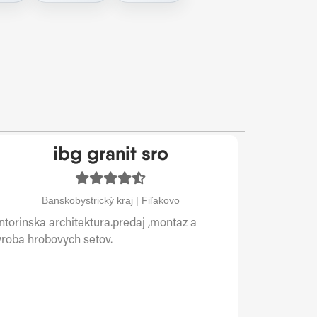
ibg granit sro
Banskobystrický kraj | Fiľakovo
intorinska architektura.predaj ,montaz a
yroba hrobovych setov.