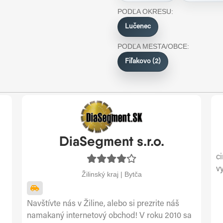
PODĽA OKRESU:
Lučenec
PODĽA MESTA/OBCE:
Fiľakovo (2)
DiaSegment s.r.o.
c
v
Žilinský kraj | Bytča
Navštívte nás v Žiline, alebo si prezrite náš
namakaný internetový obchod! V roku 2010 sa