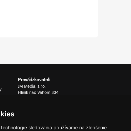
Prevádzkovateľ:
JM Media, s.r.o.
y
Hliník nad Váhom 334
ov
014 01 Bytča
IČO: 52600998
kies
DIČ: 2121076738
 technológie sledovania používame na zlepšenie