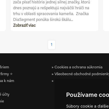
zača písať história jednej silnej značky, ktorú
dnes poznajú a rešpektujú najväčší hráči na
trhu v oblasti spracovania kameňa. Značka
DiaSegment ponúka širokú škálu...
Zobraziť viac
1
iriem
Cookies a ochrana súkromia
firmy ⭐
Všeobecné obchodné podmienk
 sa k nám
Zásady ochrany osobných údaj
Používame coo
é účty
nie
Súbory cookie a ďalšie