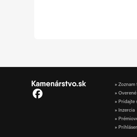
Kamenárstvo.sk
Zoznam f
Overené 
Pridajte
Inzercia
Prémiov
Prihláse