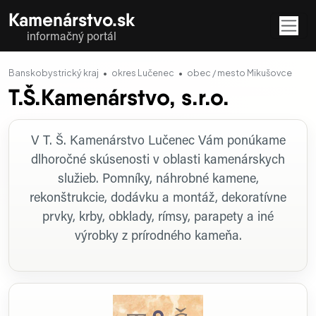
Kamenárstvo.sk
informačný portál
Banskobystrický kraj
okres Lučenec
obec / mesto Mikušovce
T.Š.Kamenárstvo, s.r.o.
Profil firmy
V T. Š. Kamenárstvo Lučenec Vám ponúkame
dlhoročné skúsenosti v oblasti kamenárskych
služieb. Pomníky, náhrobné kamene,
rekonštrukcie, dodávku a montáž, dekoratívne
prvky, krby, obklady, rímsy, parapety a iné
výrobky z prírodného kameňa.