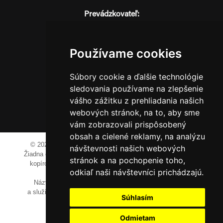
Prevádzkovateľ:
JM Media, s.r.o.
Hliník nad Váhom 334
014 01 Bytča
Používame cookies
IČO: 52600998
Súbory cookie a ďalšie technológie
DIČ: 2121076738
sledovania používame na zlepšenie
vášho zážitku z prehliadania našich
webových stránok, na to, aby sme
0911 955 646
vám zobrazovali prispôsobený
obsah a cielené reklamy, na analýzu
© 2023-2024 JM Media, s.r.o.
Všetky práva vyhradené.
návštevnosti našich webových
Žiadna časť tohto portálu ak nie je uvedené inak, nesmie byť
stránok a na pochopenie toho,
kopírovaná, alebo prezentovaná bez výslovného súhlasu
odkiaľ naši návštevníci prichádzajú.
prevádzkovateľa.
Názvy spoločností, firiem a prezentovaných výrobkov
a služieb môžu byť registrovanými obchodnými známkami
Súhlasím
ich vlastníkov.
Odmietam