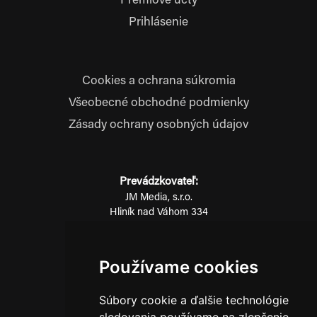
Prémiové účty
Prihlásenie
Cookies a ochrana súkromia
Všeobecné obchodné podmienky
Zásady ochrany osobných údajov
Prevádzkovateľ:
JM Media, s.r.o.
Hliník nad Váhom 334
014 01 Bytča
IČO: 52600998
Používame cookies
DIČ: 2121076738
Súbory cookie a ďalšie technológie