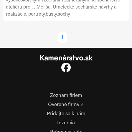
vysokoškolským vzdelaním zameraným na sochárstvo
ateliéru prof. J.Meliša. Umelecké sochárske návrhy a
realizácie, portréty,busty,sochy
1
Kamenárstvo.sk
Zoznam firiem
Overené firmy ⭐
Pridajte sa k nám
Inzercia