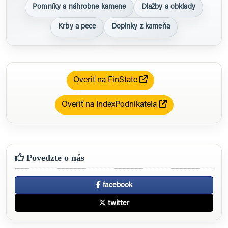
Pomníky a náhrobne kamene
Dlažby a obklady
Krby a pece
Doplnky z kameňa
Overiť na FinState
Overiť na IndexPodnikatela
Povedzte o nás
facebook
twitter