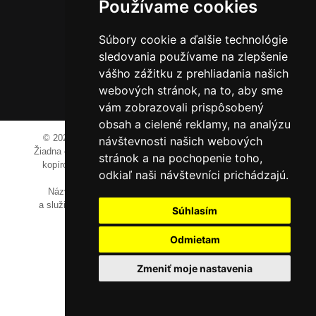
Používame cookies
IČO: 52600998
Súbory cookie a ďalšie technológie
DIČ: 2121076738
sledovania používame na zlepšenie
vášho zážitku z prehliadania našich
webových stránok, na to, aby sme
0911 955 646
vám zobrazovali prispôsobený
obsah a cielené reklamy, na analýzu
© 2023-2024 JM Media, s.r.o.
Všetky práva vyhradené.
návštevnosti našich webových
Žiadna časť tohto portálu ak nie je uvedené inak, nesmie byť
stránok a na pochopenie toho,
kopírovaná, alebo prezentovaná bez výslovného súhlasu
odkiaľ naši návštevníci prichádzajú.
prevádzkovateľa.
Názvy spoločností, firiem a prezentovaných výrobkov
a služieb môžu byť registrovanými obchodnými známkami
Súhlasím
ich vlastníkov.
Odmietam
Zmeniť moje nastavenia