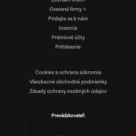
Zoznam firiem
Overené firmy ⭐
Pridajte sa k nám
Inzercia
Prémiové účty
Prihlásenie
Cookies a ochrana súkromia
Všeobecné obchodné podmienky
Zásady ochrany osobných údajov
Prevádzkovateľ:
JM Media, s.r.o.
Hliník nad Váhom 334
014 01 Bytča