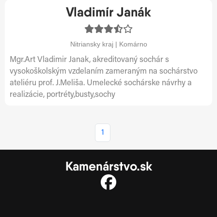
Vladimír Janák
Nitriansky kraj | Komárno
Mgr.Art Vladimir Janak, akreditovaný sochár s
vysokoškolským vzdelaním zameraným na sochárstvo
ateliéru prof. J.Meliša. Umelecké sochárske návrhy a
realizácie, portréty,busty,sochy
1
Kamenárstvo.sk