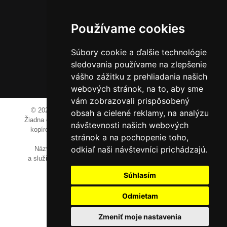
014 01 Bytča
Používame cookies
IČO: 52600998
DIČ: 2121076738
Súbory cookie a ďalšie technológie
sledovania používame na zlepšenie
vášho zážitku z prehliadania našich
0911 955 646
webových stránok, na to, aby sme
vám zobrazovali prispôsobený
© 2023-2024 JM Media, s.r.o.
Všetky práva vyhradené.
obsah a cielené reklamy, na analýzu
Žiadna časť tohto portálu ak nie je uvedené inak, nesmie byť
návštevnosti našich webových
kopírovaná, alebo prezentovaná bez výslovného súhlasu
stránok a na pochopenie toho,
prevádzkovateľa.
odkiaľ naši návštevníci prichádzajú.
Názvy spoločností, firiem a prezentovaných výrobkov
a služieb môžu byť registrovanými obchodnými známkami
ich vlastníkov.
Súhlasím
Odmietam
Zmeniť moje nastavenia