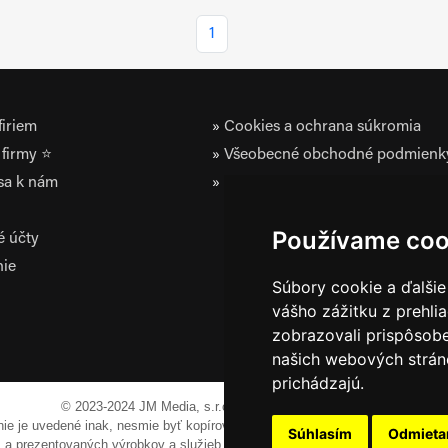
1
iriem
Cookies a ochrana súkromia
firmy ⭐
Všeobecné obchodné podmienk
 sa k nám
Zásady ochrany osobných údaj
Používame coo
é účty
nie
Súbory cookie a ďalšie
vášho zážitku z prehli
zobrazovali prispôsobe
našich webových stráno
prichádzajú.
© 2023-2024 JM Media, s.r.o.
Všetky práva vyhradené.
 nie je uvedené inak, nesmie byť kopírovaná, alebo prezentovaná bez výslov
Súhlasím
Odmiet
em a prezentovaných výrobkov a služieb môžu byť registrovanými obchodnými 