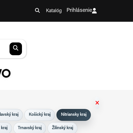
Prihlásenie
Katalóg
VO
lavský kraj
Košický kraj
Nitriansky kraj
 kraj
Trnavský kraj
Žilinský kraj