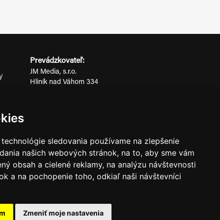
Prevádzkovateľ:
JM Media, s.r.o.
y
Hliník nad Váhom 334
ov
014 01 Bytča
IČO: 52600998
kies
DIČ: 2121076738
 technológie sledovania používame na zlepšenie
adania našich webových stránok, na to, aby sme vám
0911 955 646
ný obsah a cielené reklamy, na analýzu návštevnosti
k a na pochopenie toho, odkiaľ naši návštevníci
ného súhlasu prevádzkovateľa.
am
Zmeniť moje nastavenia
známkami ich vlastníkov.