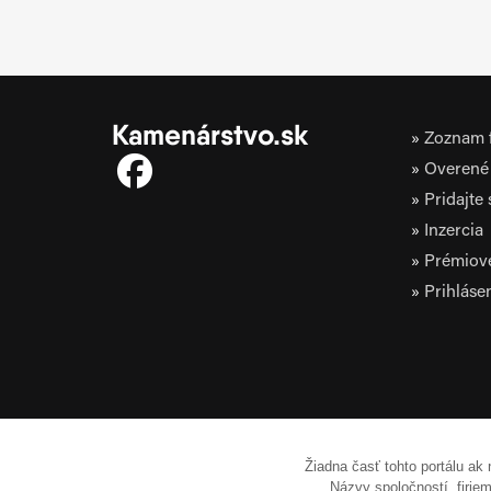
Kamenárstvo.sk
Zoznam f
Overené 
Pridajte
Inzercia
Prémiov
Prihláse
Žiadna časť tohto portálu ak
Názvy spoločností, firi