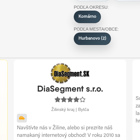
PODĽA OKRESU:
Komárno
PODĽA MESTA/OBCE:
Hurbanovo (2)
DiaSegment s.r.o.
So
z
Žilinský kraj | Bytča
l
hr
Navštívte nás v Žiline, alebo si prezrite náš
namakaný internetový obchod! V roku 2010 sa