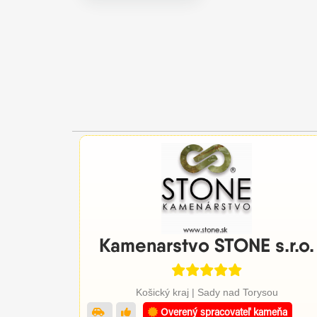
Kamenarstvo STONE s.r.o.
Košický kraj | Sady nad Torysou
Overený spracovateľ kameňa