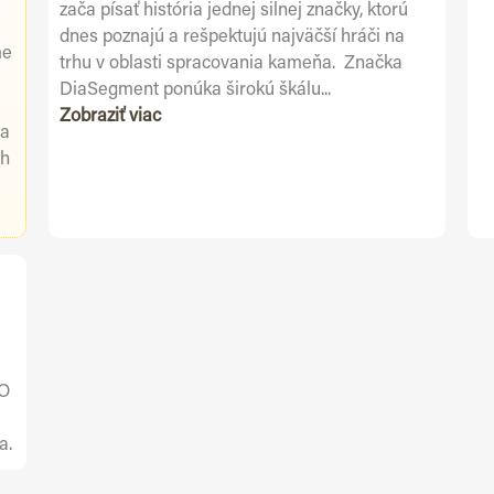
zača písať história jednej silnej značky, ktorú
dnes poznajú a rešpektujú najväčší hráči na
me
trhu v oblasti spracovania kameňa. Značka
DiaSegment ponúka širokú škálu...
Zobraziť viac
 a
ch
O
a.