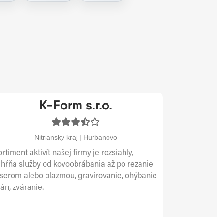
K-Form s.r.o.
Nitriansky kraj | Hurbanovo
rtiment aktivít našej firmy je rozsiahly,
ahŕňa služby od kovoobrábania až po rezanie
aserom alebo plazmou, gravírovanie, ohýbanie
án, zváranie.