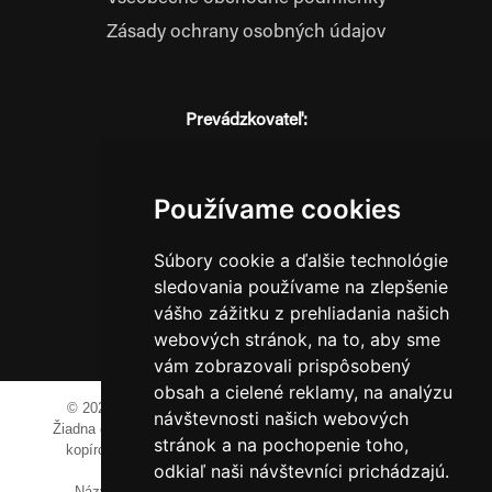
Zásady ochrany osobných údajov
Prevádzkovateľ:
JM Media, s.r.o.
Hliník nad Váhom 334
014 01 Bytča
Používame cookies
IČO: 52600998
DIČ: 2121076738
Súbory cookie a ďalšie technológie
sledovania používame na zlepšenie
vášho zážitku z prehliadania našich
webových stránok, na to, aby sme
0911 955 646
vám zobrazovali prispôsobený
obsah a cielené reklamy, na analýzu
© 2023-2024 JM Media, s.r.o.
Všetky práva vyhradené.
návštevnosti našich webových
Žiadna časť tohto portálu ak nie je uvedené inak, nesmie byť
stránok a na pochopenie toho,
kopírovaná, alebo prezentovaná bez výslovného súhlasu
odkiaľ naši návštevníci prichádzajú.
prevádzkovateľa.
Názvy spoločností, firiem a prezentovaných výrobkov