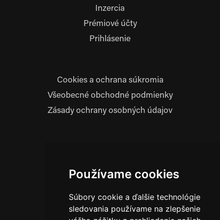
Inzercia
Prémiové účty
Prihlásenie
Cookies a ochrana súkromia
Všeobecné obchodné podmienky
Zásady ochrany osobných údajov
Prevádzkovateľ:
JM Media, s.r.o.
Používame cookies
Hliník nad Váhom 334
014 01 Bytča
Súbory cookie a ďalšie technológie
IČO: 52600998
sledovania používame na zlepšenie
DIČ: 2121076738