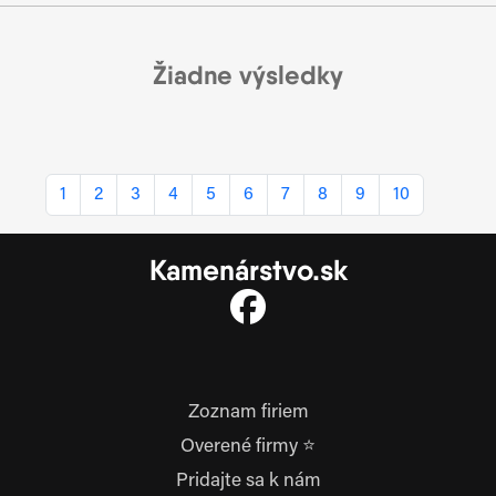
Žiadne výsledky
1
2
3
4
5
6
7
8
9
10
Kamenárstvo.sk
Zoznam firiem
Overené firmy ⭐
Pridajte sa k nám