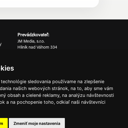
Prevádzkovateľ:
JM Media, s.r.o.
y
Hliník nad Váhom 334
ov
014 01 Bytča
IČO: 52600998
kies
DIČ: 2121076738
 technológie sledovania používame na zlepšenie
adania našich webových stránok, na to, aby sme vám
0911 955 646
ný obsah a cielené reklamy, na analýzu návštevnosti
k a na pochopenie toho, odkiaľ naši návštevníci
ného súhlasu prevádzkovateľa.
am
Zmeniť moje nastavenia
známkami ich vlastníkov.