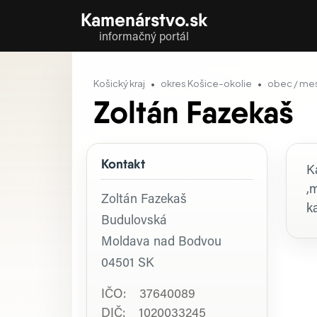
Kamenárstvo.sk
informačný portál
Košický kraj
okres Košice-okolie
obec / me
Zoltán Fazekaš
Kontakt
P
K
,
Zoltán Fazekaš
k
Budulovská
Moldava nad Bodvou
04501
SK
IČO: 37640089
DIČ: 1020033245