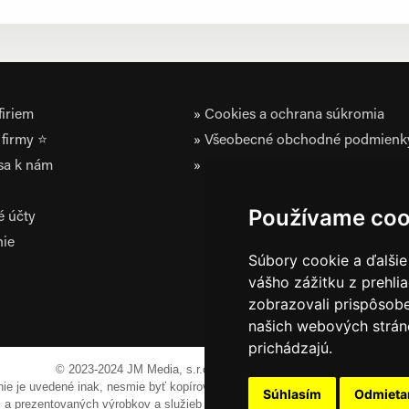
iriem
Cookies a ochrana súkromia
firmy ⭐
Všeobecné obchodné podmienk
 sa k nám
Zásady ochrany osobných údaj
Používame coo
é účty
nie
Súbory cookie a ďalšie
vášho zážitku z prehli
zobrazovali prispôsobe
našich webových stráno
prichádzajú.
© 2023-2024 JM Media, s.r.o.
Všetky práva vyhradené.
 nie je uvedené inak, nesmie byť kopírovaná, alebo prezentovaná bez výslov
Súhlasím
Odmiet
em a prezentovaných výrobkov a služieb môžu byť registrovanými obchodnými 