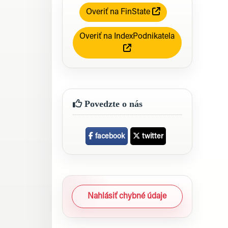
Overiť na FinState
Overiť na IndexPodnikatela
Povedzte o nás
facebook
twitter
Nahlásiť chybné údaje