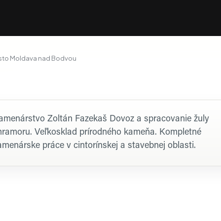
sto Moldava nad Bodvou
rofil firmy
amenárstvo Zoltán Fazekaš Dovoz a spracovanie žuly
mramoru. Veľkosklad prírodného kameňa. Kompletné
amenárske práce v cintorínskej a stavebnej oblasti.