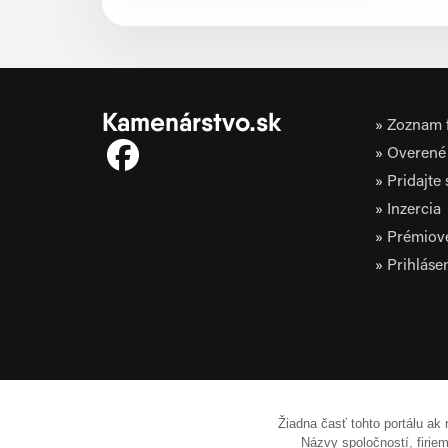
Kamenárstvo.sk
Zoznam f
Overené 
Pridajte
Inzercia
Prémiov
Prihláse
Žiadna časť tohto portálu ak
Názvy spoločností, firi