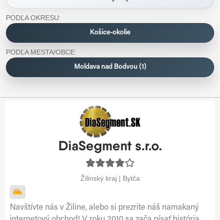
PODĽA OKRESU:
Košice-okolie
PODĽA MESTA/OBCE:
Moldava nad Bodvou (1)
DiaSegment s.r.o.
Žilinský kraj | Bytča
Navštívte nás v Žiline, alebo si prezrite náš namakaný
internetový obchod! V roku 2010 sa zača písať história