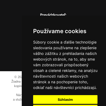
Prevádzkovateľ:
JM Media, s.r.o.
Hliník nad Váhom 334
Používame cookies
014 01 Bytča
IČO: 52600998
Súbory cookie a ďalšie technológie
DIČ: 2121076738
sledovania používame na zlepšenie
vášho zážitku z prehliadania našich
webových stránok, na to, aby sme
0911 955 646
vám zobrazovali prispôsobený
obsah a cielené reklamy, na analýzu
návštevnosti našich webových
© 2023-2024 JM Media, s.r.o.
Všetky práva vyhradené.
stránok a na pochopenie toho,
Žiadna časť tohto portálu ak nie je uvedené inak, nesmie byť
kopírovaná, alebo prezentovaná bez výslovného súhlasu
odkiaľ naši návštevníci prichádzajú.
prevádzkovateľa.
Názvy spoločností, firiem a prezentovaných výrobkov
Súhlasím
a služieb môžu byť registrovanými obchodnými známkami
ich vlastníkov.