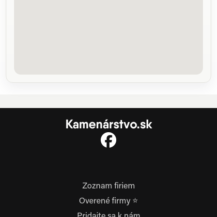
Kamenárstvo.sk
Zoznam firiem
Overené firmy ⭐
Pridajte sa k nám