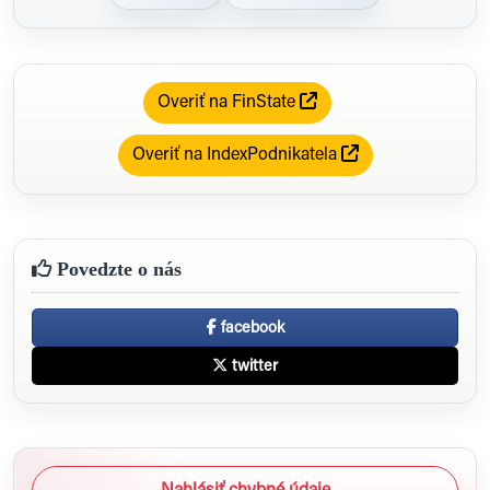
Overiť na FinState
Overiť na IndexPodnikatela
Povedzte o nás
facebook
twitter