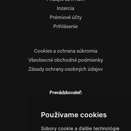
Inzercia
Prémiové účty
Prihlásenie
Cookies a ochrana súkromia
Všeobecné obchodné podmienky
Zásady ochrany osobných údajov
Prevádzkovateľ:
JM Media, s.r.o.
Hliník nad Váhom 334
014 01 Bytča
Používame cookies
IČO: 52600998
Súbory cookie a ďalšie technológie
DIČ: 2121076738