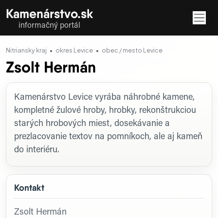
Kamenárstvo.sk
informačný portál
Nitriansky kraj
okres Levice
obec / mesto Levice
Zsolt Hermán
Profil firmy
Kamenárstvo Levice vyrába náhrobné kamene,
kompletné žulové hroby, hrobky, rekonštrukciou
starých hrobových miest, dosekávanie a
prezlacovanie textov na pomníkoch, ale aj kameň
do interiéru.
Kontakt
Zsolt Hermán