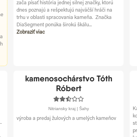
zača písať história jednej silnej značky, ktorú
dnes poznajú a rešpektujú najväčší hráči na
me
trhu v oblasti spracovania kameňa. Značka
DiaSegment ponúka širokú škálu...
Zobraziť viac
 a
ch
kamenosochárstvo Tóth
Róbert
Nitriansky kraj | Šahy
K
k
výroba a predaj žulových a umelých kameňov
-
s
p