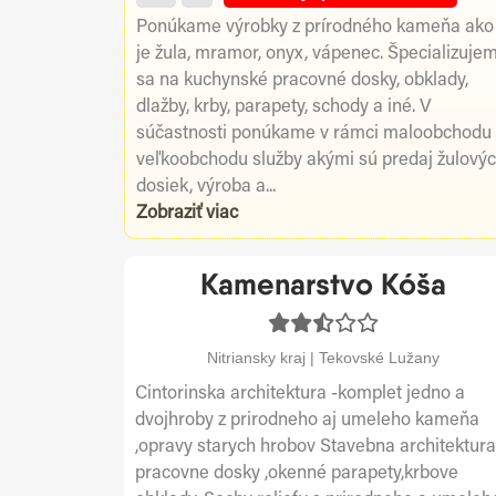
Ponúkame výrobky z prírodného kameňa ako
je žula, mramor, onyx, vápenec. Špecializuje
sa na kuchynské pracovné dosky, obklady,
dlažby, krby, parapety, schody a iné. V
súčastnosti ponúkame v rámci maloobchodu
veľkoobchodu služby akými sú predaj žulový
dosiek, výroba a...
Zobraziť viac
Kamenarstvo Kóša
Nitriansky kraj | Tekovské Lužany
Cintorinska architektura -komplet jedno a
dvojhroby z prirodneho aj umeleho kameňa
,opravy starych hrobov Stavebna architektura
pracovne dosky ,okenné parapety,krbove