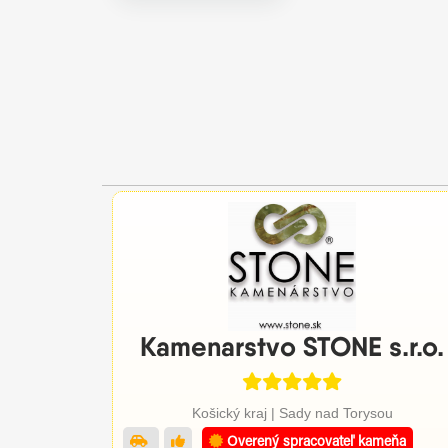
Kamenarstvo STONE s.r.o.
Košický kraj | Sady nad Torysou
Overený spracovateľ kameňa