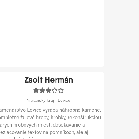
Zsolt Hermán
Nitriansky kraj | Levice
amenárstvo Levice vyrába náhrobné kamene,
ompletné žulové hroby, hrobky, rekonštrukciou
tarých hrobových miest, dosekávanie a
rezlacovanie textov na pomníkoch, ale aj