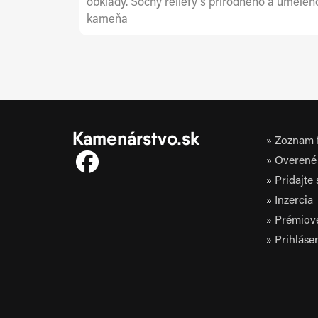
obklady. Sochy reliefy s prirodneho a umeleh
kameňa
Kamenárstvo.sk
Zoznam f
Overené 
Pridajte
Inzercia
Prémiov
Prihláse