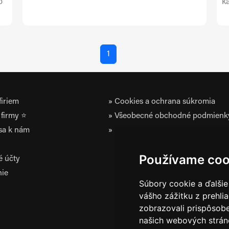
o
k
1
iriem
Cookies a ochrana súkromia
firmy ⭐
Všeobecné obchodné podmienk
 sa k nám
Zásady ochrany osobných údaj
Používame coo
é účty
nie
Súbory cookie a ďalšie
vášho zážitku z prehli
zobrazovali prispôsobe
našich webových stráno