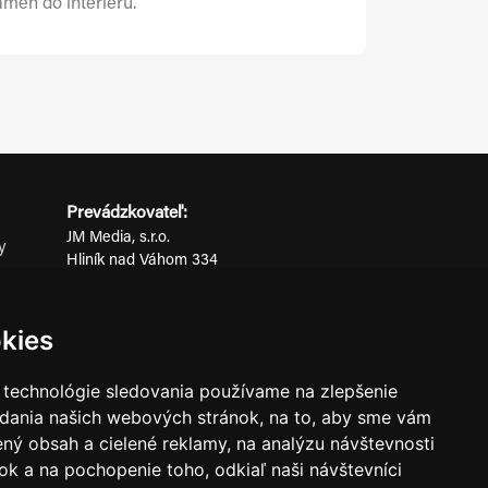
ameň do interiéru.
Prevádzkovateľ:
JM Media, s.r.o.
y
Hliník nad Váhom 334
ov
014 01 Bytča
IČO: 52600998
kies
DIČ: 2121076738
 technológie sledovania používame na zlepšenie
adania našich webových stránok, na to, aby sme vám
0911 955 646
ný obsah a cielené reklamy, na analýzu návštevnosti
k a na pochopenie toho, odkiaľ naši návštevníci