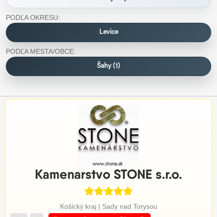
PODĽA OKRESU:
Levice
PODĽA MESTA/OBCE:
Šahy (1)
Kamenarstvo STONE s.r.o.
Košický kraj | Sady nad Torysou