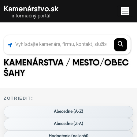
Kamenárstvo.sk
informačný portál
KAMENÁRSTVA / MESTO/OBEC
ŠAHY
ZOTRIEDIŤ:
Abecedne (A-Z)
Abecedne (Z-A)
Hodnotenie (najlepší)