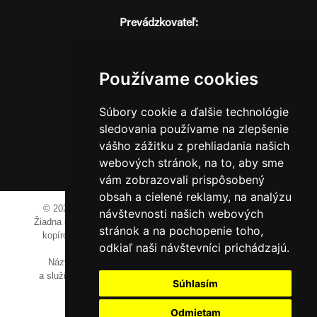
Prevádzkovateľ:
JM Media, s.r.o.
Hliník nad Váhom 334
014 01 Bytča
Používame cookies
IČO: 52600998
Súbory cookie a ďalšie technológie
DIČ: 2121076738
sledovania používame na zlepšenie
vášho zážitku z prehliadania našich
webových stránok, na to, aby sme
0911 955 646
vám zobrazovali prispôsobený
obsah a cielené reklamy, na analýzu
© 2023-2024 JM Media, s.r.o.
Všetky práva vyhradené.
návštevnosti našich webových
Žiadna časť tohto portálu ak nie je uvedené inak, nesmie byť
stránok a na pochopenie toho,
kopírovaná, alebo prezentovaná bez výslovného súhlasu
odkiaľ naši návštevníci prichádzajú.
prevádzkovateľa.
Názvy spoločností, firiem a prezentovaných výrobkov
a služieb môžu byť registrovanými obchodnými známkami
Súhlasím
ich vlastníkov.
Odmietam