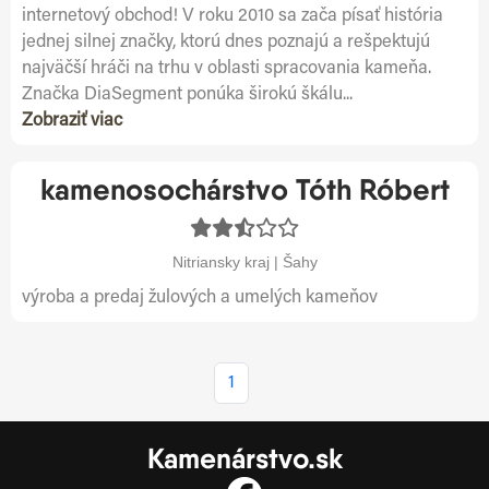
internetový obchod! V roku 2010 sa zača písať história
jednej silnej značky, ktorú dnes poznajú a rešpektujú
najväčší hráči na trhu v oblasti spracovania kameňa.
Značka DiaSegment ponúka širokú škálu...
Zobraziť viac
kamenosochárstvo Tóth Róbert
Nitriansky kraj | Šahy
výroba a predaj žulových a umelých kameňov
1
Kamenárstvo.sk