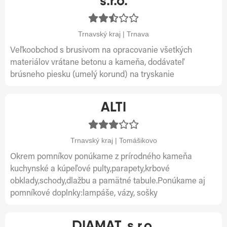
s.r.o.
Trnavský kraj | Trnava
Veľkoobchod s brusivom na opracovanie všetkých
materiálov vrátane betonu a kameňa, dodávateľ
brúsneho piesku (umelý korund) na tryskanie
ALTI
Trnavský kraj | Tomášikovo
Okrem pomníkov ponúkame z prírodného kameňa
kuchynské a kúpeľové pulty,parapety,krbové
obklady,schody,dlažbu a pamätné tabule.Ponúkame aj
pomníkové doplnky:lampáše, vázy, sošky
DIAMAT, s.r.o.