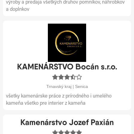
výroby a predaja všetkých druhov pomníkov, náhrobkov
a doplnkov
KAMENÁRSTVO Bocán s.r.o.
Trnavský kraj | Senica
všetky kamenárske práce z prírodného i umelého
kameňa všetko pre interier z kameňa
Kamenárstvo Jozef Paxián