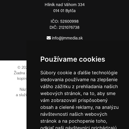
Hliník nad Váhom 334
014 01 Bytča
IČO: 52600998
DIČ: 2121076738
0911 955 646
Používame cookies
© 2023-2024 JM Media, s.r.o.
Všetky práva vyhradené.
Súbory cookie a ďalšie technológie
Žiadna časť tohto portálu ak nie je uvedené inak, nesmie byť
kopírovaná, alebo prezentovaná bez výslovného súhlasu
sledovania používame na zlepšenie
prevádzkovateľa.
vášho zážitku z prehliadania našich
Názvy spoločností, firiem a prezentovaných výrobkov
webových stránok, na to, aby sme
a služieb môžu byť registrovanými obchodnými známkami
vám zobrazovali prispôsobený
ich vlastníkov.
obsah a cielené reklamy, na analýzu
návštevnosti našich webových
stránok a na pochopenie toho,
odkiaľ naši návštevníci prichádzajú.