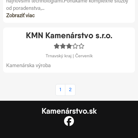
najnovšími technológiami.Ponúkame komplexné služby
od poradenstva,...
Zobraziť viac
KMN Kamenárstvo s.r.o.
Trnavský kraj | Červeník
Kamenárska výroba
1
2
Kamenárstvo.sk