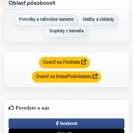
Oblasť pôsobnosti
Pomníky a náhrobne kamene
Dlažby a obklady
Doplnky z kameňa
Overiť na FinState
Overiť na IndexPodnikatela
Povedzte o nás
facebook