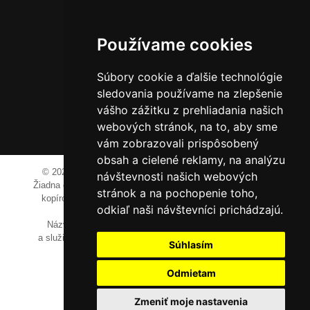
JM Media, s.r.o.
Hliník nad Váhom 334
014 01 Bytča
Používame cookies
IČO: 52600998
Súbory cookie a ďalšie technológie
DIČ: 2121076738
sledovania používame na zlepšenie
vášho zážitku z prehliadania našich
webových stránok, na to, aby sme
0911 955 646
vám zobrazovali prispôsobený
obsah a cielené reklamy, na analýzu
© 2023-2024 JM Media, s.r.o.
Všetky práva vyhradené.
návštevnosti našich webových
Žiadna časť tohto portálu ak nie je uvedené inak, nesmie byť
stránok a na pochopenie toho,
kopírovaná, alebo prezentovaná bez výslovného súhlasu
odkiaľ naši návštevníci prichádzajú.
prevádzkovateľa.
Názvy spoločností, firiem a prezentovaných výrobkov
a služieb môžu byť registrovanými obchodnými známkami
Súhlasím
ich vlastníkov.
Odmietam
Zmeniť moje nastavenia