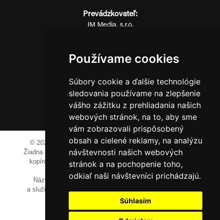
Prevádzkovateľ:
JM Media, s.r.o.
Hliník nad Váhom 334
014 01 Bytča
Používame cookies
IČO: 52600998
DIČ: 2121076738
Súbory cookie a ďalšie technológie
sledovania používame na zlepšenie
vášho zážitku z prehliadania našich
0911 955 646
webových stránok, na to, aby sme
vám zobrazovali prispôsobený
obsah a cielené reklamy, na analýzu
© 2023-2024 JM Media, s.r.o.
Všetky práva vyhradené.
návštevnosti našich webových
Žiadna časť tohto portálu ak nie je uvedené inak, nesmie byť
kopírovaná, alebo prezentovaná bez výslovného súhlasu
stránok a na pochopenie toho,
prevádzkovateľa.
odkiaľ naši návštevníci prichádzajú.
Názvy spoločností, firiem a prezentovaných výrobkov
a služieb môžu byť registrovanými obchodnými známkami
ich vlastníkov.
Súhlasím