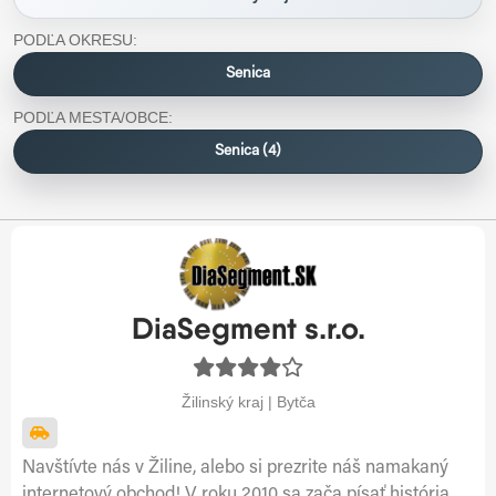
PODĽA OKRESU:
Senica
PODĽA MESTA/OBCE:
Senica (4)
DiaSegment s.r.o.
Žilinský kraj | Bytča
Navštívte nás v Žiline, alebo si prezrite náš namakaný
internetový obchod! V roku 2010 sa zača písať história