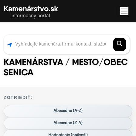
Kamenárstvo.sk
informačný portál
KAMENÁRSTVA / MESTO/OBEC
SENICA
ZOTRIEDIŤ:
Abecedne (A-Z)
Abecedne (Z-A)
Hodnotenie (najlepší)