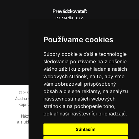
Prevádzkovateľ:
JM Media, s.r.o.
Hliník nad Váhom 334
014 01 Bytča
Používame cookies
IČO: 52600998
DIČ: 2121076738
Súbory cookie a ďalšie technológie
sledovania používame na zlepšenie
vášho zážitku z prehliadania našich
0911 955 646
webových stránok, na to, aby sme
vám zobrazovali prispôsobený
obsah a cielené reklamy, na analýzu
© 2023-2024 JM Media, s.r.o.
Všetky práva vyhradené.
návštevnosti našich webových
Žiadna časť tohto portálu ak nie je uvedené inak, nesmie byť
kopírovaná, alebo prezentovaná bez výslovného súhlasu
stránok a na pochopenie toho,
prevádzkovateľa.
odkiaľ naši návštevníci prichádzajú.
Názvy spoločností, firiem a prezentovaných výrobkov
a služieb môžu byť registrovanými obchodnými známkami
ich vlastníkov.
Súhlasím