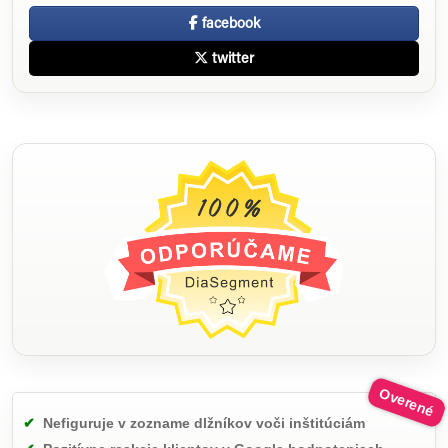
facebook
twitter
Nefiguruje v zozname dlžníkov voči inštitúciám