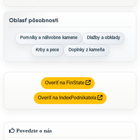
Oblasť pôsobnosti
Pomníky a náhrobne kamene
Dlažby a obklady
Krby a pece
Doplnky z kameňa
Overiť na FinState
Overiť na IndexPodnikatela
Povedzte o nás