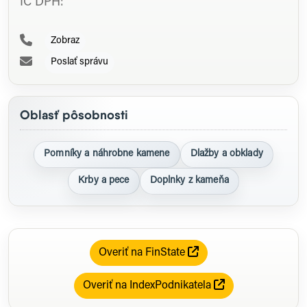
IČ DPH:
Zobraz
Poslať správu
Oblasť pôsobnosti
Pomníky a náhrobne kamene
Dlažby a obklady
Krby a pece
Doplnky z kameňa
Overiť na FinState
Overiť na IndexPodnikatela