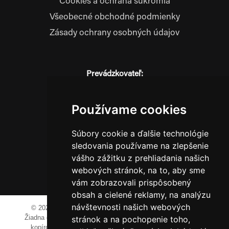
Cookies a ochrana súkromia
Všeobecné obchodné podmienky
Zásady ochrany osobných údajov
Prevádzkovateľ:
JM Media, s.r.o.
Hliník nad Váhom 334
Používame cookies
014 01 Bytča
IČO: 52600998
Súbory cookie a ďalšie technológie
DIČ: 2121076738
sledovania používame na zlepšenie
vášho zážitku z prehliadania našich
webových stránok, na to, aby sme
0911 955 646
vám zobrazovali prispôsobený
obsah a cielené reklamy, na analýzu
návštevnosti našich webových
© 2023-2024 JM Media, s.r.o.
Všetky práva vyhradené.
Žiadna časť tohto portálu ak nie je uvedené inak, nesmie byť
stránok a na pochopenie toho,
kopírovaná, alebo prezentovaná bez výslovného súhlasu