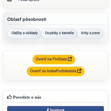
Poslať správu
Oblasť pôsobnosti
Dlažby a obklady
Doplnky z kameňa
Krby a pece
Overiť na FinState
Overiť na IndexPodnikatela
Povedzte o nás
facebook