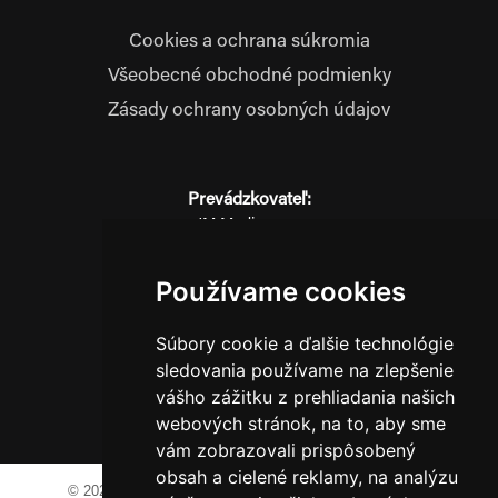
Cookies a ochrana súkromia
Všeobecné obchodné podmienky
Zásady ochrany osobných údajov
Prevádzkovateľ:
JM Media, s.r.o.
Hliník nad Váhom 334
014 01 Bytča
Používame cookies
IČO: 52600998
DIČ: 2121076738
Súbory cookie a ďalšie technológie
sledovania používame na zlepšenie
vášho zážitku z prehliadania našich
0911 955 646
webových stránok, na to, aby sme
vám zobrazovali prispôsobený
obsah a cielené reklamy, na analýzu
© 2023-2024 JM Media, s.r.o.
Všetky práva vyhradené.