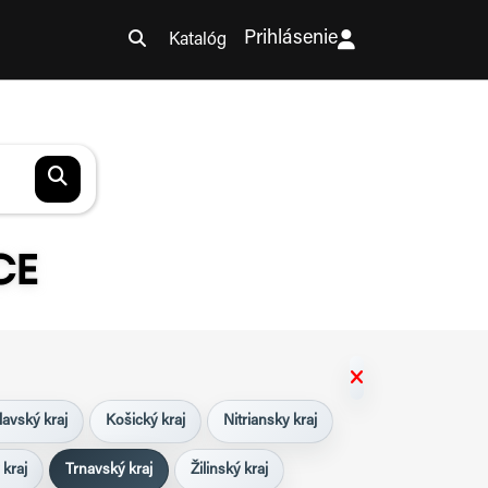
Prihlásenie
Katalóg
CE
lavský kraj
Košický kraj
Nitriansky kraj
 kraj
Trnavský kraj
Žilinský kraj