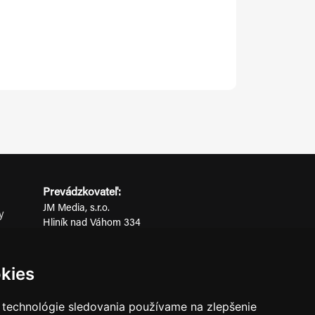
Prevádzkovateľ:
JM Media, s.r.o.
y
Hliník nad Váhom 334
ov
014 01 Bytča
IČO: 52600998
kies
DIČ: 2121076738
 technológie sledovania používame na zlepšenie