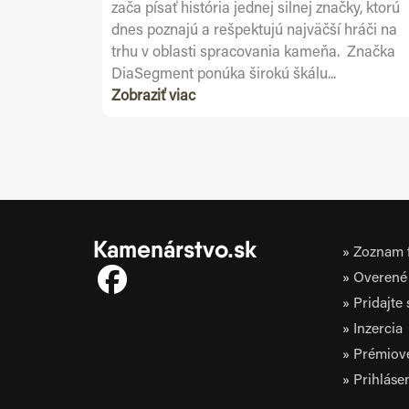
zača písať história jednej silnej značky, ktorú
dnes poznajú a rešpektujú najväčší hráči na
trhu v oblasti spracovania kameňa. Značka
DiaSegment ponúka širokú škálu...
Zobraziť viac
Kamenárstvo.sk
Zoznam f
Overené 
Pridajte
Inzercia
Prémiov
Prihláse