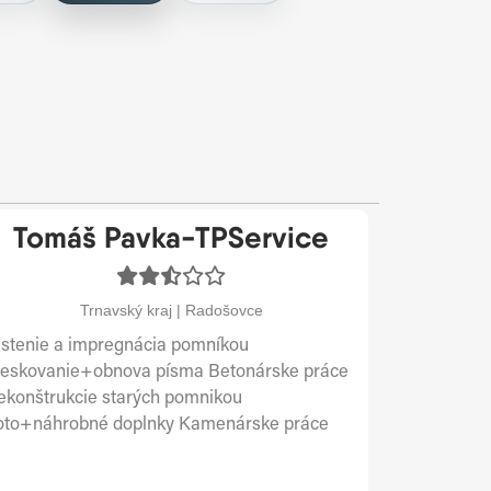
Tomáš Pavka-TPService
Trnavský kraj | Radošovce
istenie a impregnácia pomníkou
ieskovanie+obnova písma Betonárske práce
ekonštrukcie starých pomnikou
oto+náhrobné doplnky Kamenárske práce