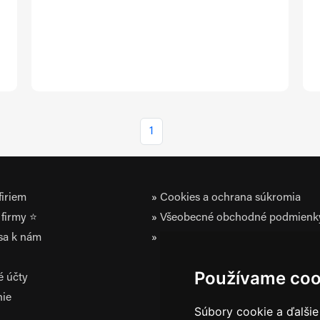
1
iriem
Cookies a ochrana súkromia
firmy ⭐
Všeobecné obchodné podmienk
 sa k nám
Zásady ochrany osobných údaj
Používame coo
é účty
nie
Súbory cookie a ďalšie