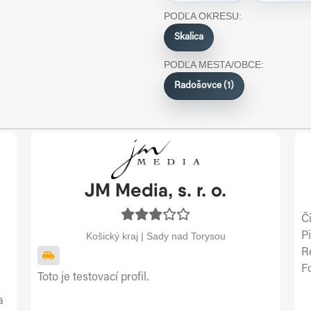
PODĽA OKRESU:
Skalica
PODĽA MESTA/OBCE:
Radošovce (1)
JM Media, s. r. o.
Č
P
Košický kraj | Sady nad Torysou
R
F
Toto je testovací profil.
a