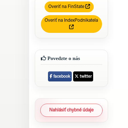
Overiť na FinState
Overiť na IndexPodnikatela
Povedzte o nás
facebook
twitter
Nahlásiť chybné údaje