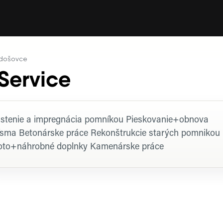
adošovce
Service
rofil firmy
istenie a impregnácia pomníkou Pieskovanie+obnova
ísma Betonárske práce Rekonštrukcie starých pomnikou
oto+náhrobné doplnky Kamenárske práce