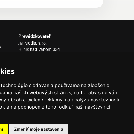
Prevádzkovateľ:
JM Media, s.r.o.
y
Hliník nad Váhom 334
ov
014 01 Bytča
IČO: 52600998
kies
DIČ: 2121076738
 technológie sledovania používame na zlepšenie
adania našich webových stránok, na to, aby sme vám
0911 955 646
ný obsah a cielené reklamy, na analýzu návštevnosti
k a na pochopenie toho, odkiaľ naši návštevníci
ného súhlasu prevádzkovateľa.
am
Zmeniť moje nastavenia
známkami ich vlastníkov.