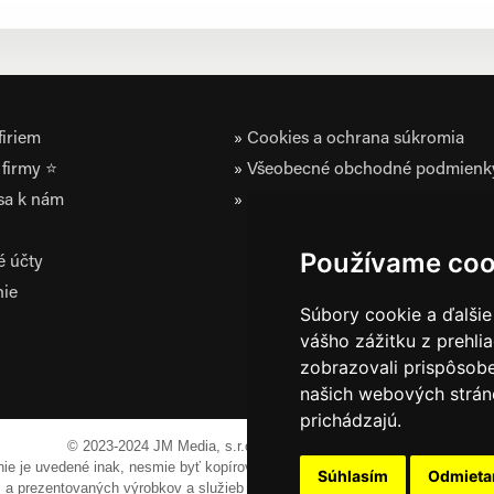
iriem
Cookies a ochrana súkromia
firmy ⭐
Všeobecné obchodné podmienk
 sa k nám
Zásady ochrany osobných údaj
Používame coo
é účty
nie
Súbory cookie a ďalšie
vášho zážitku z prehli
zobrazovali prispôsobe
našich webových stráno
prichádzajú.
© 2023-2024 JM Media, s.r.o.
Všetky práva vyhradené.
 nie je uvedené inak, nesmie byť kopírovaná, alebo prezentovaná bez výslov
Súhlasím
Odmiet
em a prezentovaných výrobkov a služieb môžu byť registrovanými obchodnými 