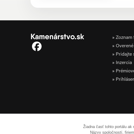
Kamenárstvo.sk
Zoznam f
Overené 
Pridajte
Inzercia
Prémiov
Prihláse
Žiadna časť tohto portálu ak
Názvy spoločností, firi