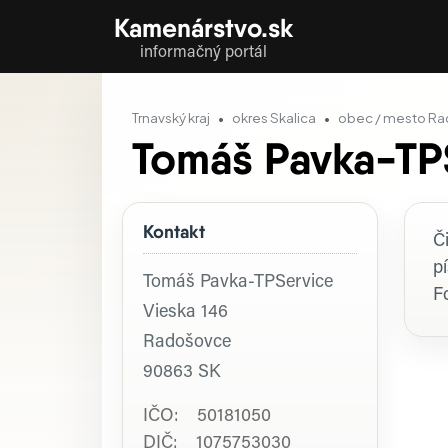
Kamenárstvo.sk
informačný portál
Trnavský kraj
okres Skalica
obec / mesto R
Tomáš Pavka-TP
Kontakt
P
Č
p
Tomáš Pavka-TPService
F
Vieska 146
Radošovce
90863
SK
IČO: 50181050
DIČ: 1075753030