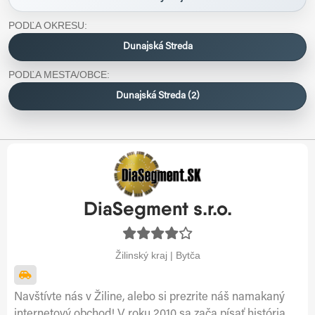
PODĽA OKRESU:
Dunajská Streda
PODĽA MESTA/OBCE:
Dunajská Streda (2)
DiaSegment s.r.o.
Žilinský kraj | Bytča
Navštívte nás v Žiline, alebo si prezrite náš namakaný
internetový obchod! V roku 2010 sa zača písať história