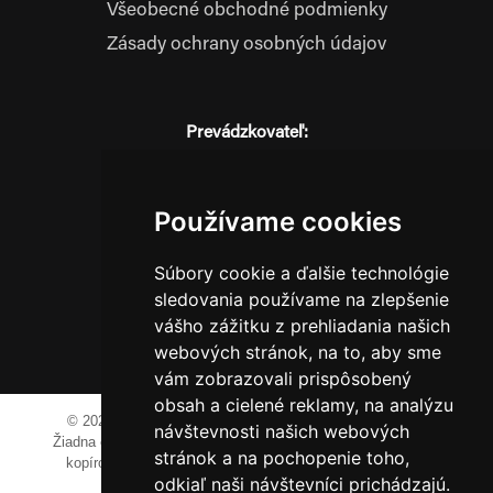
Všeobecné obchodné podmienky
Zásady ochrany osobných údajov
Prevádzkovateľ:
JM Media, s.r.o.
Hliník nad Váhom 334
014 01 Bytča
Používame cookies
IČO: 52600998
DIČ: 2121076738
Súbory cookie a ďalšie technológie
sledovania používame na zlepšenie
vášho zážitku z prehliadania našich
webových stránok, na to, aby sme
0911 955 646
vám zobrazovali prispôsobený
obsah a cielené reklamy, na analýzu
© 2023-2024 JM Media, s.r.o.
Všetky práva vyhradené.
návštevnosti našich webových
Žiadna časť tohto portálu ak nie je uvedené inak, nesmie byť
stránok a na pochopenie toho,
kopírovaná, alebo prezentovaná bez výslovného súhlasu
odkiaľ naši návštevníci prichádzajú.
prevádzkovateľa.