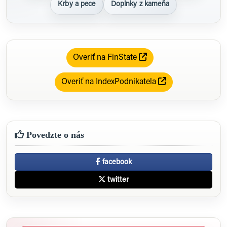
Krby a pece
Doplnky z kameňa
Overiť na FinState
Overiť na IndexPodnikatela
Povedzte o nás
facebook
twitter