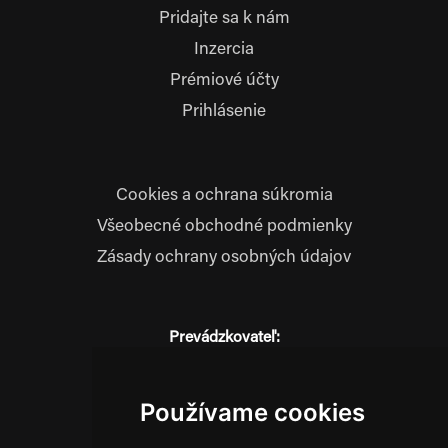
Pridajte sa k nám
Inzercia
Prémiové účty
Prihlásenie
Cookies a ochrana súkromia
Všeobecné obchodné podmienky
Zásady ochrany osobných údajov
Prevádzkovateľ:
JM Media, s.r.o.
Hliník nad Váhom 334
014 01 Bytča
Používame cookies
IČO: 52600998