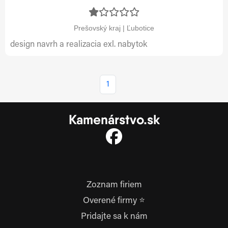
Prešovský kraj | Ľubotice
design navrh a realizacia exl. nabytok
1
Kamenárstvo.sk
Zoznam firiem
Overené firmy ⭐
Pridajte sa k nám