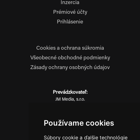
Inzercia
Prémiové účty
Prihlásenie
Cookies a ochrana súkromia
Všeobecné obchodné podmienky
Zásady ochrany osobných údajov
Prevádzkovateľ:
JM Media, s.r.o.
Hliník nad Váhom 334
014 01 Bytča
Používame cookies
IČO: 52600998
DIČ: 2121076738
Súbory cookie a ďalšie technológie