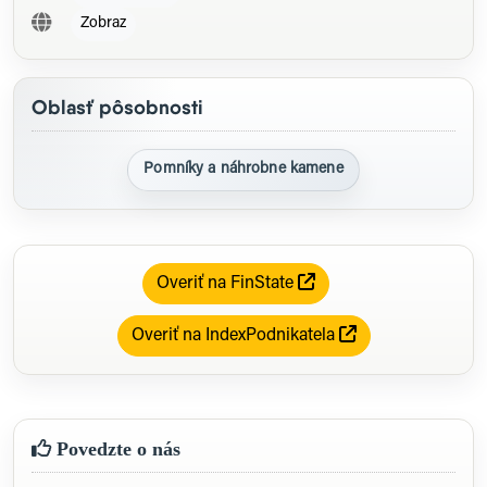
Zobraz
Oblasť pôsobnosti
Pomníky a náhrobne kamene
Overiť na FinState
Overiť na IndexPodnikatela
Povedzte o nás