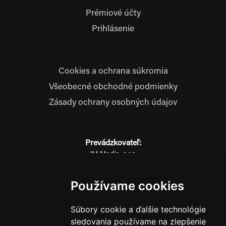
Prémiové účty
Prihlásenie
Cookies a ochrana súkromia
Všeobecné obchodné podmienky
Zásady ochrany osobných údajov
Prevádzkovateľ:
JM Media, s.r.o.
Hliník nad Váhom 334
014 01 Bytča
Používame cookies
IČO: 52600998
DIČ: 2121076738
Súbory cookie a ďalšie technológie
sledovania používame na zlepšenie