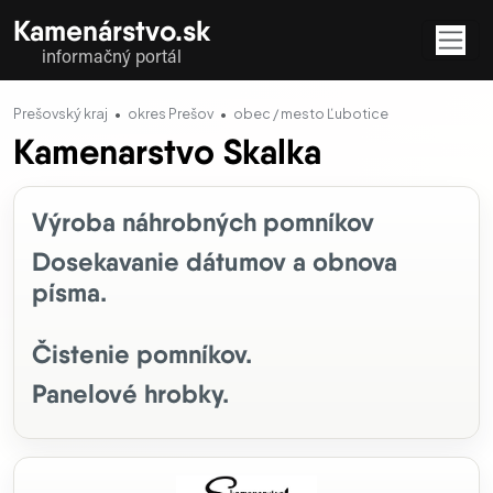
Kamenárstvo.sk
informačný portál
Prešovský kraj
okres Prešov
obec / mesto Ľubotice
Kamenarstvo Skalka
Profil firmy
Výroba náhrobných pomníkov
Dosekavanie dátumov a obnova
písma.
Čistenie pomníkov.
Panelové hrobky.