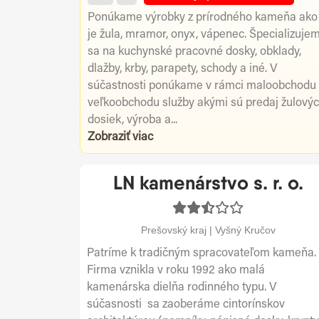
Ponúkame výrobky z prírodného kameňa ako
je žula, mramor, onyx, vápenec. Špecializuje
sa na kuchynské pracovné dosky, obklady,
dlažby, krby, parapety, schody a iné. V
súčastnosti ponúkame v rámci maloobchodu
veľkoobchodu služby akými sú predaj žulový
dosiek, výroba a...
Zobraziť viac
LN kamenárstvo s. r. o.
Prešovský kraj | Vyšný Kručov
Patríme k tradičným spracovateľom kameňa.
Firma vznikla v roku 1992 ako malá
kamenárska dielňa rodinného typu. V
súčasnosti sa zaoberáme cintorínskov