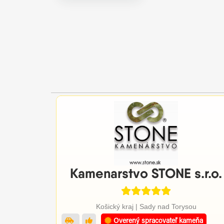
Kamenarstvo STONE s.r.o.
Košický kraj | Sady nad Torysou
Overený spracovateľ kameňa