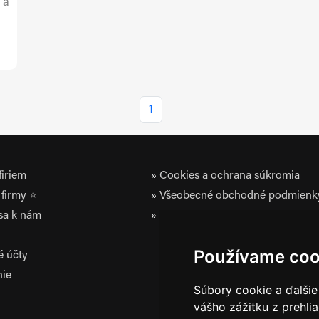
 a
1
iriem
Cookies a ochrana súkromia
firmy ⭐
Všeobecné obchodné podmienk
 sa k nám
Zásady ochrany osobných údaj
Používame coo
é účty
nie
Súbory cookie a ďalšie
vášho zážitku z prehli