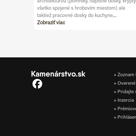
architektúrou (pomníky, nápisné dosky, krypty
všetko spojené s hrobovím miestom) ale
taktiež pracovné dosky do kuchyne,...
Zobraziť viac
Kamenárstvo.sk
Zoznam f
Overené 
Pridajte
Inzercia
Prémiov
Prihláse