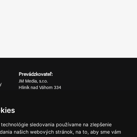
Prevádzkovateľ:
JM Media, s.r.o.
y
Hliník nad Váhom 334
ov
014 01 Bytča
IČO: 52600998
kies
DIČ: 2121076738
 technológie sledovania používame na zlepšenie
adania našich webových stránok, na to, aby sme vám
0911 955 646