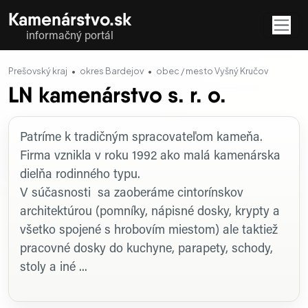
Kamenárstvo.sk
informačný portál
Prešovský kraj
okres Bardejov
obec / mesto Vyšný Kručov
LN kamenárstvo s. r. o.
Profil firmy
Patríme k tradičným spracovateľom kameňa.
Firma vznikla v roku 1992 ako malá kamenárska
dielňa rodinného typu.
V súčasnosti sa zaoberáme cintorínskov
architektúrou (pomníky, nápisné dosky, krypty a
všetko spojené s hrobovím miestom) ale taktiež
pracovné dosky do kuchyne, parapety, schody,
stoly a iné ...