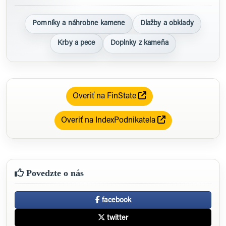
Pomníky a náhrobne kamene
Dlažby a obklady
Krby a pece
Doplnky z kameňa
Overiť na FinState
Overiť na IndexPodnikatela
Povedzte o nás
facebook
twitter