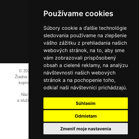
Hliník nad Váhom 334
014 01 Bytča
Používame cookies
IČO: 52600998
Súbory cookie a ďalšie technológie
DIČ: 2121076738
sledovania používame na zlepšenie
vášho zážitku z prehliadania našich
webových stránok, na to, aby sme
0911 955 646
vám zobrazovali prispôsobený
obsah a cielené reklamy, na analýzu
© 2023-2024 JM Media, s.r.o.
Všetky práva vyhradené.
návštevnosti našich webových
Žiadna časť tohto portálu ak nie je uvedené inak, nesmie byť
stránok a na pochopenie toho,
kopírovaná, alebo prezentovaná bez výslovného súhlasu
odkiaľ naši návštevníci prichádzajú.
prevádzkovateľa.
Názvy spoločností, firiem a prezentovaných výrobkov
a služieb môžu byť registrovanými obchodnými známkami
Súhlasím
ich vlastníkov.
Odmietam
Zmeniť moje nastavenia