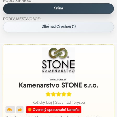
PODĽA OKRESU:
Snina
PODĽA MESTA/OBCE:
Dlhé nad Cirochou (1)
Kamenarstvo STONE s.r.o.
Košický kraj | Sady nad Torysou
Overený spracovateľ kameňa