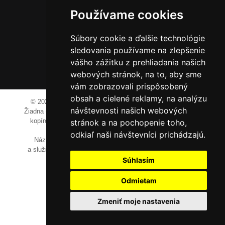
014 01 Bytča
Používame cookies
IČO: 52600998
DIČ: 2121076738
Súbory cookie a ďalšie technológie
sledovania používame na zlepšenie
vášho zážitku z prehliadania našich
0911 955 646
webových stránok, na to, aby sme
vám zobrazovali prispôsobený
obsah a cielené reklamy, na analýzu
© 2023-2024 JM Media, s.r.o.
Všetky práva vyhradené.
návštevnosti našich webových
Žiadna časť tohto portálu ak nie je uvedené inak, nesmie byť
kopírovaná, alebo prezentovaná bez výslovného súhlasu
stránok a na pochopenie toho,
prevádzkovateľa.
odkiaľ naši návštevníci prichádzajú.
Názvy spoločností, firiem a prezentovaných výrobkov
a služieb môžu byť registrovanými obchodnými známkami
ich vlastníkov.
Súhlasím
Odmietam
Zmeniť moje nastavenia