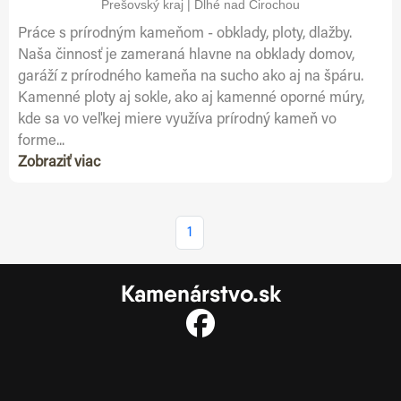
Prešovský kraj | Dlhé nad Cirochou
Práce s prírodným kameňom - obklady, ploty, dlažby.
Naša činnosť je zameraná hlavne na obklady domov,
garáží z prírodného kameňa na sucho ako aj na špáru.
Kamenné ploty aj sokle, ako aj kamenné oporné múry,
kde sa vo veľkej miere využíva prírodný kameň vo
forme...
Zobraziť viac
1
Kamenárstvo.sk