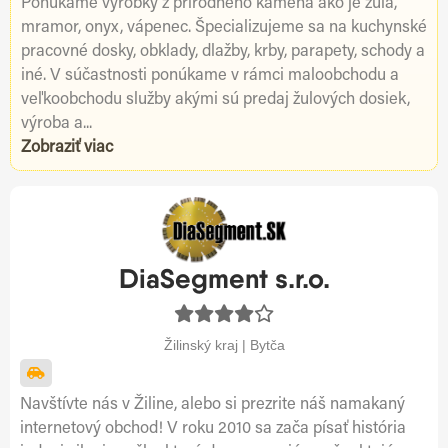
Ponúkame výrobky z prírodného kameňa ako je žula,
mramor, onyx, vápenec. Špecializujeme sa na kuchynské
pracovné dosky, obklady, dlažby, krby, parapety, schody a
iné. V súčastnosti ponúkame v rámci maloobchodu a
veľkoobchodu služby akými sú predaj žulových dosiek,
výroba a...
Zobraziť viac
DiaSegment s.r.o.
Žilinský kraj | Bytča
Navštívte nás v Žiline, alebo si prezrite náš namakaný
internetový obchod! V roku 2010 sa zača písať história