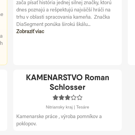
zača písať história jednej silnej značky, ktorú
dnes poznajú a rešpektujú najväčší hráči na
me
trhu v oblasti spracovania kameňa. Značka
DiaSegment ponúka širokú škálu...
Zobraziť viac
 a
ch
KAMENARSTVO Roman
Schlosser
Nitriansky kraj | Tesáre
Kamenarske práce , výroba pomníkov a
poklopov.