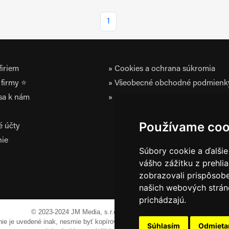
1
iriem
Cookies a ochrana súkromia
firmy ⭐
Všeobecné obchodné podmienk
 sa k nám
Zásady ochrany osobných údaj
Používame coo
é účty
nie
Súbory cookie a ďalšie
vášho zážitku z prehli
zobrazovali prispôsobe
našich webových stráno
prichádzajú.
© 2023-2024 JM Media, s.r.o.
Všetky práva vyhradené.
 nie je uvedené inak, nesmie byť kopírovaná, alebo prezentovaná bez výslov
Súhlasím
Odmiet