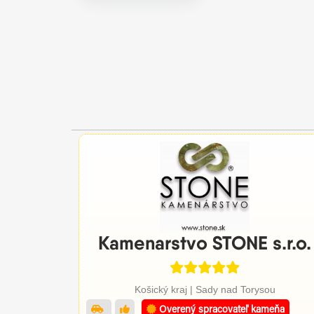
Kamenarstvo STONE s.r.o.
Košický kraj | Sady nad Torysou
Overený spracovateľ kameňa