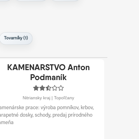
Tovarníky (1)
KAMENARSTVO Anton
Podmaník
Nitriansky kraj | Topoľčany
amenárske prace: výroba pomníkov, krbov,
arapetné dosky, schody, predaj prírodného
ameňa