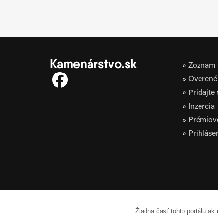
Kamenárstvo.sk
Zoznam f
Overené 
Pridajte
Inzercia
Prémiov
Prihláse
Žiadna časť tohto portálu ak