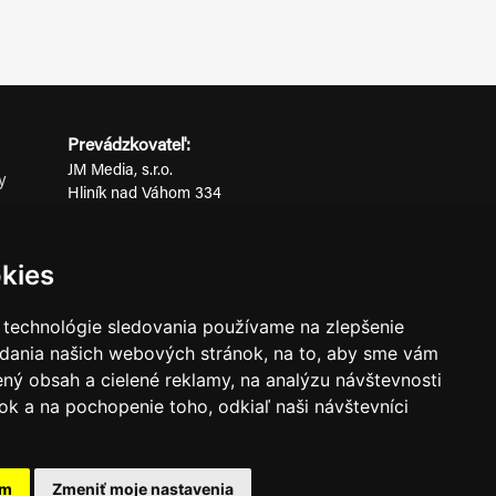
Prevádzkovateľ:
JM Media, s.r.o.
y
Hliník nad Váhom 334
ov
014 01 Bytča
IČO: 52600998
kies
DIČ: 2121076738
 technológie sledovania používame na zlepšenie
adania našich webových stránok, na to, aby sme vám
0911 955 646
ný obsah a cielené reklamy, na analýzu návštevnosti
k a na pochopenie toho, odkiaľ naši návštevníci
ného súhlasu prevádzkovateľa.
am
Zmeniť moje nastavenia