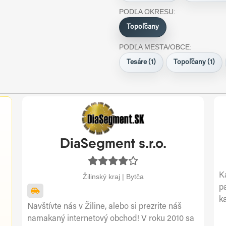
PODĽA OKRESU:
Topoľčany
PODĽA MESTA/OBCE:
Tesáre (1)
Topoľčany (1)
DiaSegment s.r.o.
K
Žilinský kraj | Bytča
p
k
Navštívte nás v Žiline, alebo si prezrite náš
namakaný internetový obchod! V roku 2010 sa