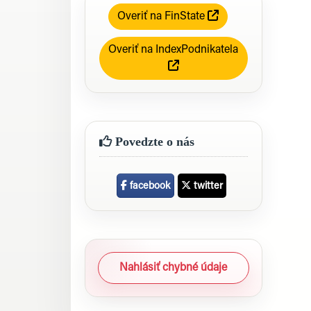
Overiť na FinState
Overiť na IndexPodnikatela
Povedzte o nás
facebook
twitter
Nahlásiť chybné údaje