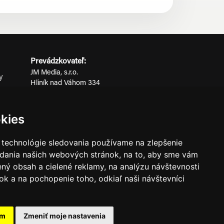
Prevádzkovateľ:
JM Media, s.r.o.
y
Hliník nad Váhom 334
ov
014 01 Bytča
IČO: 52600998
kies
DIČ: 2121076738
 technológie sledovania používame na zlepšenie
adania našich webových stránok, na to, aby sme vám
0911 955 646
ný obsah a cielené reklamy, na analýzu návštevnosti
k a na pochopenie toho, odkiaľ naši návštevníci
ného súhlasu prevádzkovateľa.
am
Zmeniť moje nastavenia
známkami ich vlastníkov.