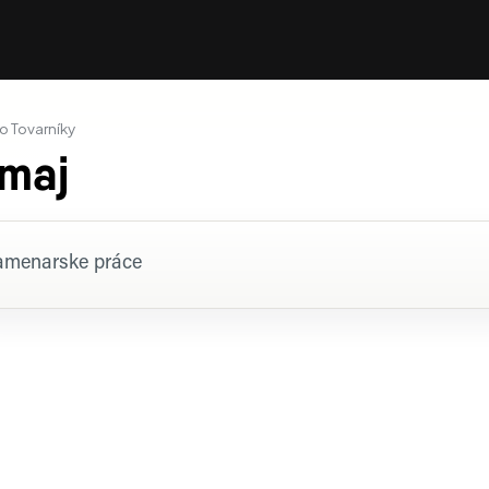
o Tovarníky
maj
rofil firmy
amenarske práce