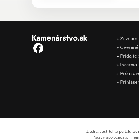
Kamenárstvo.sk
Zoznam f
Overené 
Pridajte
Inzercia
Prémiov
Prihláse
Žiadna časť tohto portálu ak
Názvy spoločností, firi