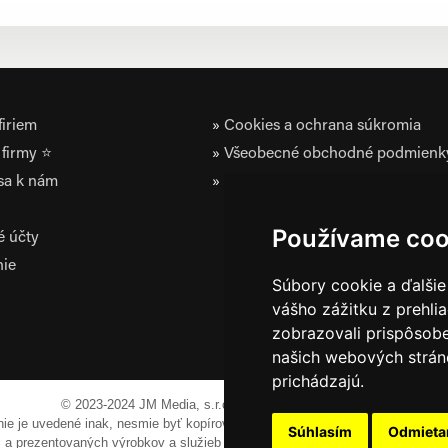
iriem
Cookies a ochrana súkromia
firmy ⭐
Všeobecné obchodné podmienk
 sa k nám
Zásady ochrany osobných údaj
Používame coo
é účty
nie
Súbory cookie a ďalšie
vášho zážitku z prehli
zobrazovali prispôsobe
našich webových stráno
prichádzajú.
© 2023-2024 JM Media, s.r.o.
Všetky práva vyhradené.
 nie je uvedené inak, nesmie byť kopírovaná, alebo prezentovaná bez výslov
Súhlasím
Odmiet
em a prezentovaných výrobkov a služieb môžu byť registrovanými obchodnými 