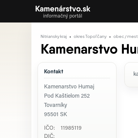
Kamenárstvo.sk
informačný portál
Nitriansky kraj
okres Topoľčany
obec / mest
Kamenarstvo Hu
Kontakt
P
k
Kamenarstvo Humaj
Pod Kaštielom 252
Tovarníky
95501
SK
IČO: 11985119
DIČ: