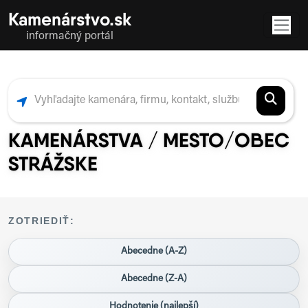
Kamenárstvo.sk
informačný portál
KAMENÁRSTVA / MESTO/OBEC
STRÁŽSKE
ZOTRIEDIŤ:
Abecedne (A-Z)
Abecedne (Z-A)
Hodnotenie (najlepší)