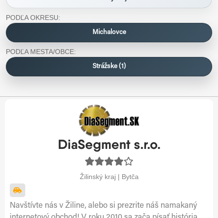
PODĽA OKRESU:
Michalovce
PODĽA MESTA/OBCE:
Strážske (1)
DiaSegment s.r.o.
Žilinský kraj | Bytča
Navštívte nás v Žiline, alebo si prezrite náš namakaný
internetový obchod! V roku 2010 sa zača písať história