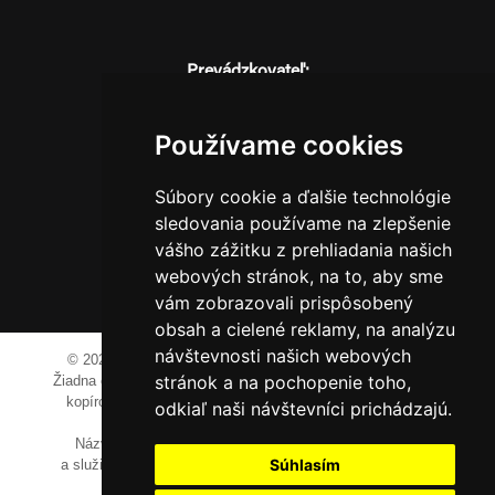
Prevádzkovateľ:
JM Media, s.r.o.
Hliník nad Váhom 334
Používame cookies
014 01 Bytča
IČO: 52600998
Súbory cookie a ďalšie technológie
DIČ: 2121076738
sledovania používame na zlepšenie
vášho zážitku z prehliadania našich
webových stránok, na to, aby sme
0911 955 646
vám zobrazovali prispôsobený
obsah a cielené reklamy, na analýzu
návštevnosti našich webových
© 2023-2024 JM Media, s.r.o.
Všetky práva vyhradené.
stránok a na pochopenie toho,
Žiadna časť tohto portálu ak nie je uvedené inak, nesmie byť
kopírovaná, alebo prezentovaná bez výslovného súhlasu
odkiaľ naši návštevníci prichádzajú.
prevádzkovateľa.
Názvy spoločností, firiem a prezentovaných výrobkov
Súhlasím
a služieb môžu byť registrovanými obchodnými známkami
ich vlastníkov.