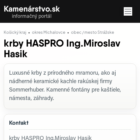
Kamenárstvo.sk
informačný portál
Košický kraj
okres Michalovce
obec / mesto Strážske
krby HASPRO Ing.Miroslav
Hasik
Profil firmy
Luxusné krby z prírodného mramoru, ako aj
nádherné keramické kachle rakúskej firmy
Sommerhuber. Kamenné fontány pre kaštiele,
námesta, záhrady.
Kontakt
krby HASPRO Ing.Miroslav Hasik