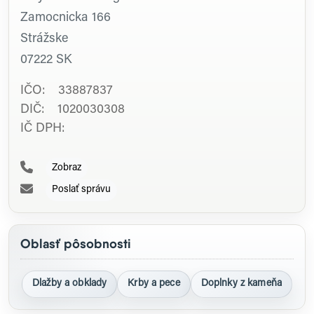
Zamocnicka 166
Strážske
07222
SK
IČO: 33887837
DIČ: 1020030308
IČ DPH:
Zobraz
Poslať správu
Oblasť pôsobnosti
Dlažby a obklady
Krby a pece
Doplnky z kameňa