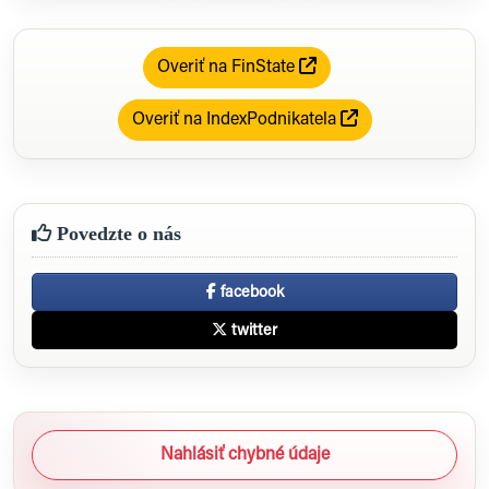
Overiť na FinState
Overiť na IndexPodnikatela
Povedzte o nás
facebook
twitter
Nahlásiť chybné údaje