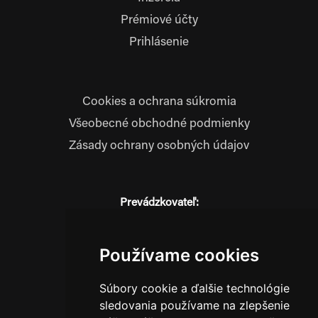
Prémiové účty
Prihlásenie
Cookies a ochrana súkromia
Všeobecné obchodné podmienky
Zásady ochrany osobných údajov
Prevádzkovateľ:
JM Media, s.r.o.
Hliník nad Váhom 334
014 01 Bytča
Používame cookies
IČO: 52600998
Súbory cookie a ďalšie technológie
DIČ: 2121076738
sledovania používame na zlepšenie