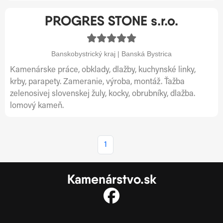
PROGRES STONE s.r.o.
Banskobystrický kraj | Banská Bystrica
Kamenárske práce, obklady, dlažby, kuchynské linky,
krby, parapety. Zameranie, výroba, montáž. Ťažba
zelenosivej slovenskej žuly, kocky, obrubníky, dlažba.
lomový kameň.
1
Kamenárstvo.sk