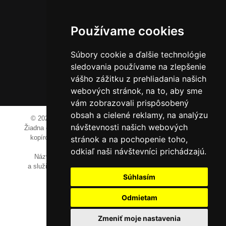
Hliník nad Váhom 334
014 01 Bytča
Používame cookies
IČO: 52600998
DIČ: 2121076738
Súbory cookie a ďalšie technológie
sledovania používame na zlepšenie
vášho zážitku z prehliadania našich
0911 955 646
webových stránok, na to, aby sme
vám zobrazovali prispôsobený
obsah a cielené reklamy, na analýzu
© 2023-2024 JM Media, s.r.o.
Všetky práva vyhradené.
návštevnosti našich webových
Žiadna časť tohto portálu ak nie je uvedené inak, nesmie byť
kopírovaná, alebo prezentovaná bez výslovného súhlasu
stránok a na pochopenie toho,
prevádzkovateľa.
odkiaľ naši návštevníci prichádzajú.
Názvy spoločností, firiem a prezentovaných výrobkov
a služieb môžu byť registrovanými obchodnými známkami
ich vlastníkov.
Súhlasím
Odmietam
Zmeniť moje nastavenia